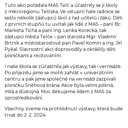
Tuto akci pořádala MAS Telč a účastnily se jí školy
z mikroregionu Telčska. Ve vstupní hale radnice se
sešlo několik zástupců škol z řad učitelů i žáků. Děti
z prvních stupňů tu uvítali jak lidé z MAS – paní Bc.
Markéta Tichá a paní Ing. Lenka Korecká, tak
zástupci města Telče – pan starosta Mgr. Vladimír
Brtník a místostarostové pan Pavel Komín a Ing. Jiří
Pykal. Slavnostní akci doprovodily a okrášlily děti
písničkami a recitováním.
I naše škola se zúčastnila jak výstavy, tak i vernisáže.
Po příjezdu jsme se mohli zahřát v univerzitním
centru a pak jsme společně na vernisáži zazpívali
písničku Sněhová brána. Akce byla velmi pěkná,
milá a důstojná. Moc děkujeme lidem z MAS za
zprostředkování.
Všechny zveme na prohlédnutí výstavy, která bude
trvat do 2. 2. 2024.