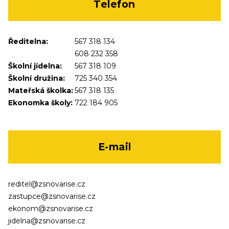
Telefon
Ředitelna:
567 318 134
608 232 358
Školní jídelna:
567 318 109
Školní družina:
725 340 354
Mateřská školka:
567 318 135
Ekonomka školy:
722 184 905
E-mail
reditel@zsnovarise.cz
zastupce@zsnovarise.cz
ekonom@zsnovarise.cz
jidelna@zsnovarise.cz