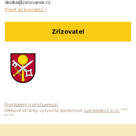
skolka@zsnovarise.cz
Přejít do kontaktů >
Zřizovatel
Prohlášení o přístupnosti
Webové stránky vytvořila společnost
just4web.cz s.r.o.
(J4W-
RS v7.0)