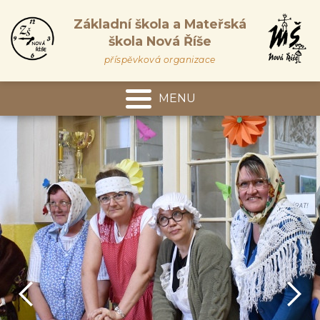
Základní škola a Mateřská
škola Nová Říše
příspěvková organizace
MENU
Mateřská škola
předchozí
da