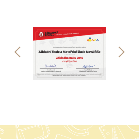
předchozí
dalš