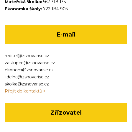
Mateřská školka:
567 318 135
Ekonomka školy:
722 184 905
E-mail
reditel@zsnovarise.cz
zastupce@zsnovarise.cz
ekonom@zsnovarise.cz
jidelna@zsnovarise.cz
skolka@zsnovarise.cz
Přejít do kontaktů >
Zřizovatel