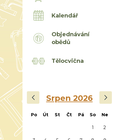
Kalendář
Objednávání
obědů
Tělocvična
‹
›
Srpen 2026
Po
Út
St
Čt
Pá
So
Ne
1
2