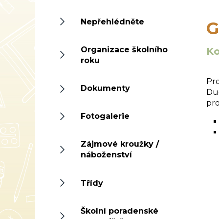
Nepřehlédněte
G
Organizace školního
Ko
roku
Šk
Pro
Dokumenty
Duc
pro
Fotogalerie
Zájmové kroužky /
náboženství
Třídy
Školní poradenské