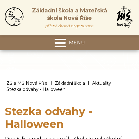
Základní škola a Mateřská
škola Nová Říše
příspěvková organizace
MENU
Mateřská škola
|
|
|
ZŠ a MŠ Nová Říše
Základní škola
Aktuality
Stezka odvahy - Halloween
Stezka odvahy -
Halloween
Dne 5. listopadu se v areálu školy konala školní