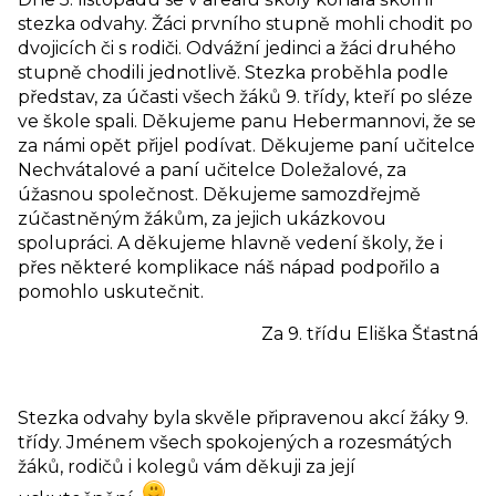
stezka odvahy. Žáci prvního stupně mohli chodit po
dvojicích či s rodiči. Odvážní jedinci a žáci druhého
stupně chodili jednotlivě. Stezka proběhla podle
představ, za účasti všech žáků 9. třídy, kteří po sléze
ve škole spali. Děkujeme panu Hebermannovi, že se
za námi opět přijel podívat. Děkujeme paní učitelce
Nechvátalové a paní učitelce Doležalové, za
úžasnou společnost. Děkujeme samozdřejmě
zúčastněným žákům, za jejich ukázkovou
spolupráci. A děkujeme hlavně vedení školy, že i
přes některé komplikace náš nápad podpořilo a
pomohlo uskutečnit.
Za 9. třídu Eliška Šťastná
Stezka odvahy byla skvěle připravenou akcí žáky 9.
třídy. Jménem všech spokojených a rozesmátých
žáků, rodičů i kolegů vám děkuji za její