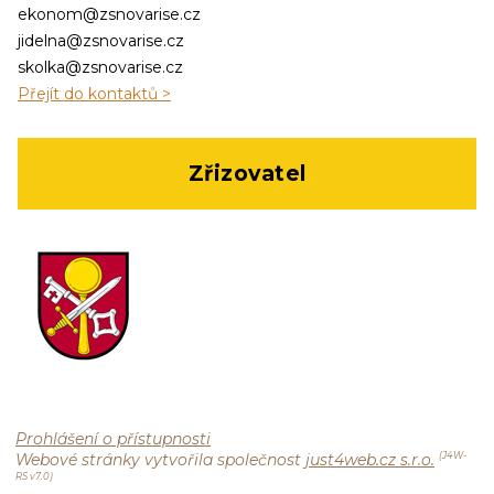
ekonom@zsnovarise.cz
jidelna@zsnovarise.cz
skolka@zsnovarise.cz
Přejít do kontaktů >
Zřizovatel
Prohlášení o přístupnosti
Webové stránky vytvořila společnost
just4web.cz s.r.o.
(J4W-
RS v7.0)