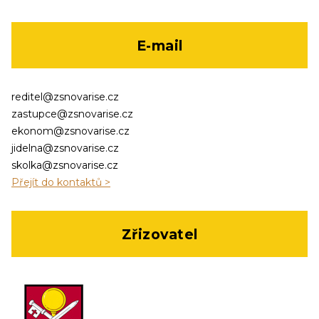
E-mail
reditel@zsnovarise.cz
zastupce@zsnovarise.cz
ekonom@zsnovarise.cz
jidelna@zsnovarise.cz
skolka@zsnovarise.cz
Přejít do kontaktů >
Zřizovatel