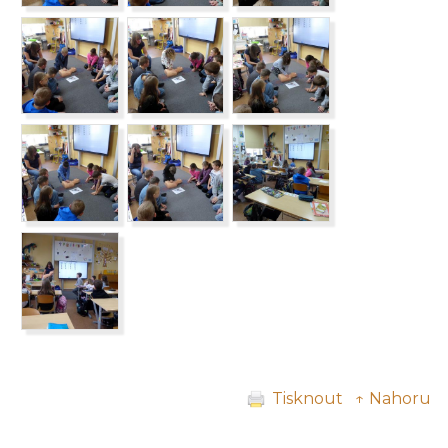
Tisknout
↑ Nahoru