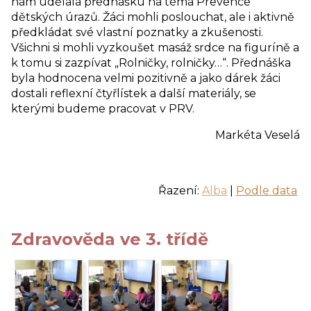
nám udělala přednášku na téma Prevence
dětských úrazů. Žáci mohli poslouchat, ale i aktivně
předkládat své vlastní poznatky a zkušenosti.
Všichni si mohli vyzkoušet masáž srdce na figuríně a
k tomu si zazpívat „Rolničky, rolničky…“. Přednáška
byla hodnocena velmi pozitivně a jako dárek žáci
dostali reflexní čtyřlístek a další materiály, se
kterými budeme pracovat v PRV.
Markéta Veselá
Řazení:
Alba
|
Podle data
Zdravověda ve 3. třídě