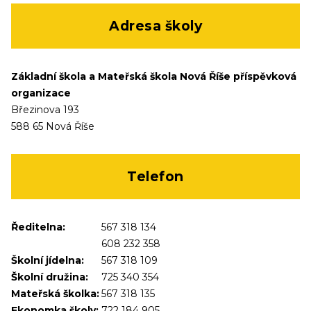
Adresa školy
Základní škola a Mateřská škola Nová Říše příspěvková
organizace
Březinova 193
588 65 Nová Říše
Telefon
Ředitelna:
567 318 134
608 232 358
Školní jídelna:
567 318 109
Školní družina:
725 340 354
Mateřská školka:
567 318 135
Ekonomka školy:
722 184 905