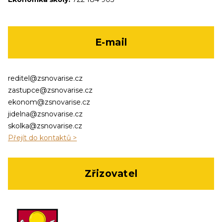
E-mail
reditel@zsnovarise.cz
zastupce@zsnovarise.cz
ekonom@zsnovarise.cz
jidelna@zsnovarise.cz
skolka@zsnovarise.cz
Přejít do kontaktů >
Zřizovatel