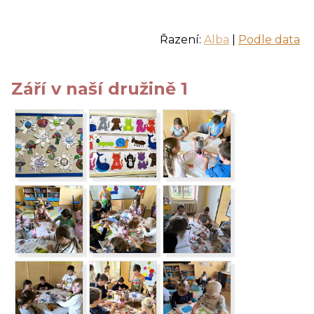
Řazení:
Alba
|
Podle data
Září v naší družině 1