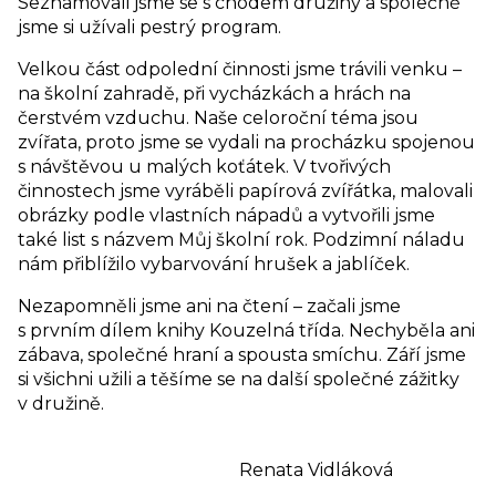
Seznamovali jsme se s chodem družiny a společně
jsme si užívali pestrý program.
Velkou část odpolední činnosti jsme trávili venku –
na školní zahradě, při vycházkách a hrách na
čerstvém vzduchu. Naše celoroční téma jsou
zvířata, proto jsme se vydali na procházku spojenou
s návštěvou u malých koťátek. V tvořivých
činnostech jsme vyráběli papírová zvířátka, malovali
obrázky podle vlastních nápadů a vytvořili jsme
také list s názvem Můj školní rok. Podzimní náladu
nám přiblížilo vybarvování hrušek a jablíček.
Nezapomněli jsme ani na čtení – začali jsme
s prvním dílem knihy Kouzelná třída. Nechyběla ani
zábava, společné hraní a spousta smíchu. Září jsme
si všichni užili a těšíme se na další společné zážitky
v družině.
Renata Vidláková