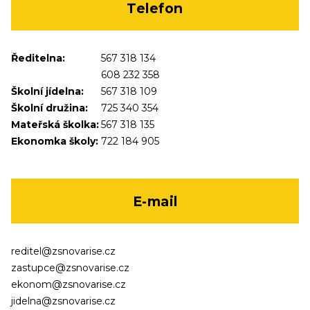
Telefon
Ředitelna:
567 318 134
608 232 358
Školní jídelna:
567 318 109
Školní družina:
725 340 354
Mateřská školka:
567 318 135
Ekonomka školy:
722 184 905
E-mail
reditel@zsnovarise.cz
zastupce@zsnovarise.cz
ekonom@zsnovarise.cz
jidelna@zsnovarise.cz