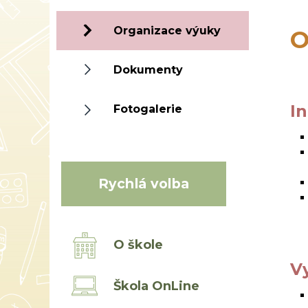
Organizace výuky
O
Dokumenty
I
Fotogalerie
Rychlá volba
O škole
V
Škola OnLine