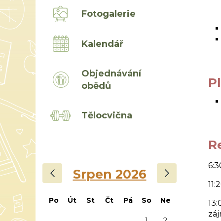
Fotogalerie
Kalendář
Objednávání
P
obědů
Tělocvična
R
6:3
‹
›
Srpen 2026
11:
Po
Út
St
Čt
Pá
So
Ne
13:
zá
1
2