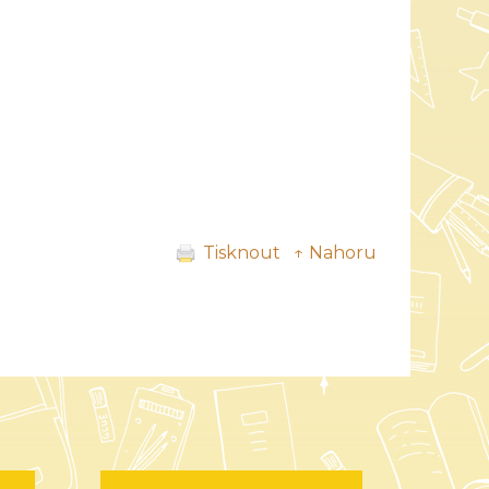
Tisknout
↑ Nahoru