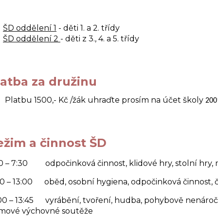
ŠD oddělení 1
- děti 1. a 2. třídy
ŠD oddělení 2
- děti z 3., 4. a 5. třídy
latba za družinu
Platbu 1500,- Kč /žák uhraďte prosím na účet školy
200
ežim a činnost ŠD
0 – 7:30 odpočinková činnost, klidové hry, stolní hry,
20 – 13:00 oběd, osobní hygiena, odpočinková činnost, 
00 – 13:45 vyrábění, tvoření, hudba, pohybově nenáročn
jmové výchovné soutěže