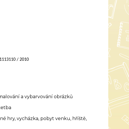
1113110 / 2010
 malování a vybarvování obrázků
četba
é hry, vycházka, pobyt venku, hříště,