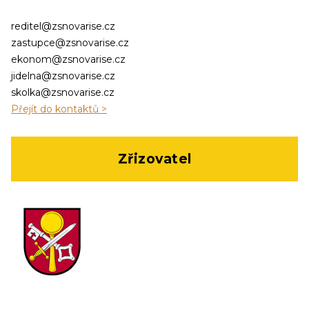
reditel@zsnovarise.cz
zastupce@zsnovarise.cz
ekonom@zsnovarise.cz
jidelna@zsnovarise.cz
skolka@zsnovarise.cz
Přejít do kontaktů >
Zřizovatel