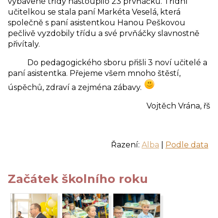
vybavené třídy nastoupilo 23 prvňáčků. Třídní
učitelkou se stala paní Markéta Veselá, která
společně s paní asistentkou Hanou Peškovou
pečlivě vyzdobily třídu a své prvňáčky slavnostně
přivítaly.
Do pedagogického sboru přišli 3 noví učitelé a
paní asistentka. Přejeme všem mnoho štěstí,
úspěchů, zdraví a zejména zábavy.
Vojtěch Vrána, řš
Řazení:
Alba
|
Podle data
Začátek školního roku