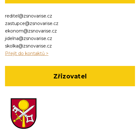
reditel@zsnovarise.cz
zastupce@zsnovarise.cz
ekonom@zsnovarise.cz
jidelna@zsnovarise.cz
skolka@zsnovarise.cz
Přejít do kontaktů >
Zřizovatel