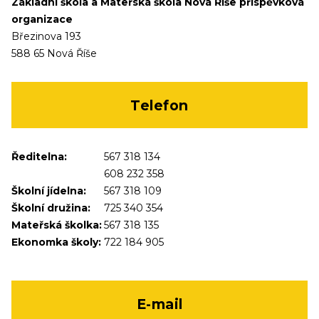
Základní škola a Mateřská škola Nová Říše příspěvková
organizace
Březinova 193
588 65 Nová Říše
Telefon
Ředitelna:
567 318 134
608 232 358
Školní jídelna:
567 318 109
Školní družina:
725 340 354
Mateřská školka:
567 318 135
Ekonomka školy:
722 184 905
E-mail