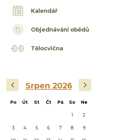
Kalendář
Objednávání obědů
Tělocvična
‹
›
Srpen 2026
Po
Út
St
Čt
Pá
So
Ne
1
2
3
4
5
6
7
8
9