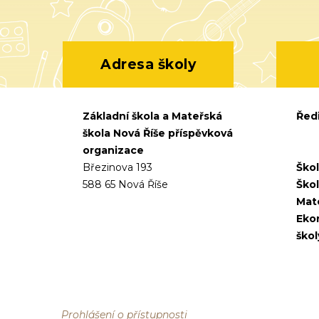
Adresa školy
Základní škola a Mateřská
Ředi
škola Nová Říše příspěvková
organizace
Březinova 193
Škol
588 65 Nová Říše
Škol
Mate
Eko
škol
Prohlášení o přístupnosti