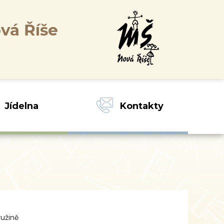
vá Říše
Jídelna
Kontakty
ružině