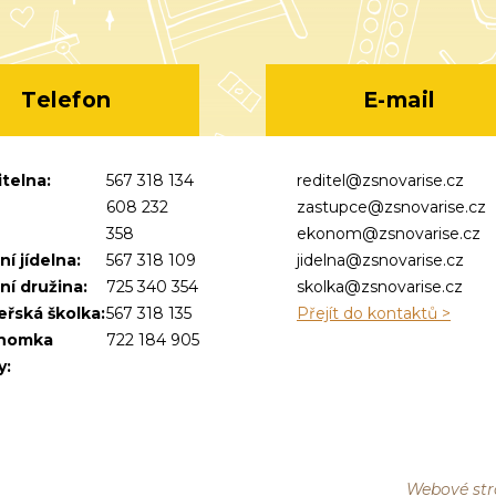
Telefon
E-mail
telna:
567 318 134
reditel@zsnovarise.cz
608 232
zastupce@zsnovarise.cz
358
ekonom@zsnovarise.cz
ní jídelna:
567 318 109
jidelna@zsnovarise.cz
ní družina:
725 340 354
skolka@zsnovarise.cz
řská školka:
567 318 135
Přejít do kontaktů >
nomka
722 184 905
y:
Webové str