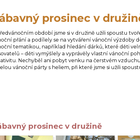
ábavný prosinec v družin
ředvánočním období jsme si v družině užili spoustu tvoře
oční přání a podílely se na vytváření vánoční výzdoby do 
oční tematikou, například hledání dárků, které děti velmi
sovatelů – děti vymýšlely a vyprávěly vlastní vánoční pohá
ativitu. Nechyběl ani pobyt venku na čerstvém vzduchu.
elou vánoční párty s heliem, při které jsme si užili spous
Klára D
ábavný prosinec v družině