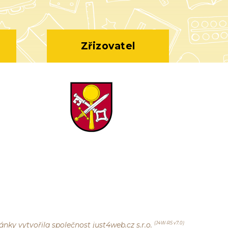
Zřizovatel
ánky vytvořila společnost
just4web.cz s.r.o.
(J4W-RS v7.0)