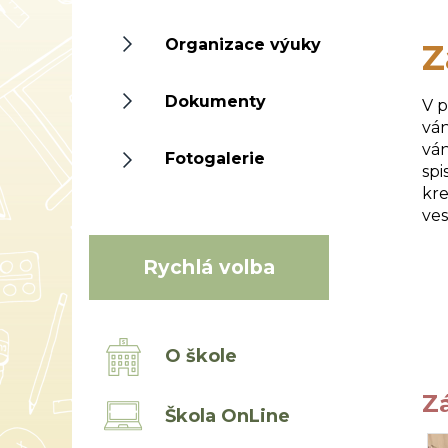
Organizace výuky
Z
Dokumenty
V p
ván
ván
Fotogalerie
spi
kre
ves
Rychlá volba
O škole
Z
Škola OnLine