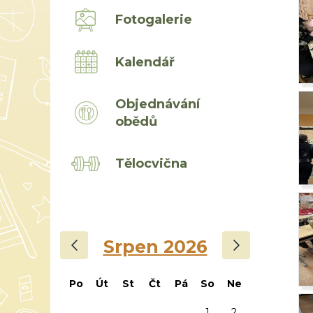
Fotogalerie
Kalendář
Objednávání
obědů
Tělocvična
‹
›
Srpen 2026
Po
Út
St
Čt
Pá
So
Ne
1
2