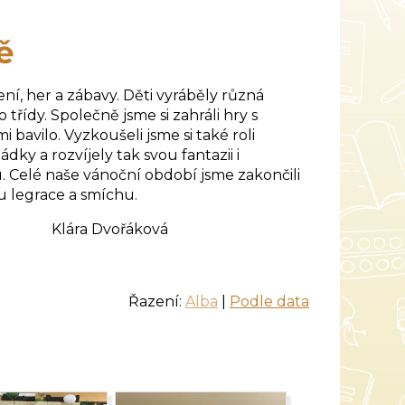
ě
ní, her a zábavy. Děti vyráběly různá
třídy. Společně jsme si zahráli hry s
 bavilo. Vyzkoušeli jsme si také roli
dky a rozvíjely tak svou fantazii i
 Celé naše vánoční období jsme zakončili
tu legrace a smíchu.
vořáková
Řazení:
Alba
|
Podle data