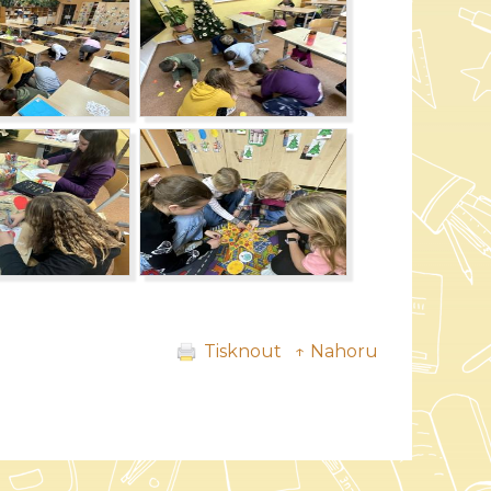
Tisknout
↑ Nahoru