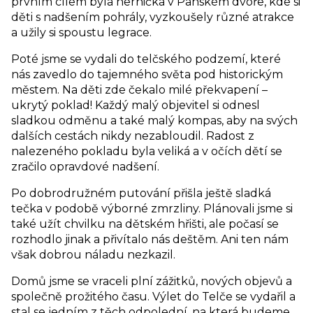
prvním cílem byla hernička v Panském dvoře, kde si
děti s nadšením pohrály, vyzkoušely různé atrakce
a užily si spoustu legrace.
Poté jsme se vydali do telčského podzemí, které
nás zavedlo do tajemného světa pod historickým
městem. Na děti zde čekalo milé překvapení –
ukrytý poklad! Každý malý objevitel si odnesl
sladkou odměnu a také malý kompas, aby na svých
dalších cestách nikdy nezabloudil. Radost z
nalezeného pokladu byla veliká a v očích dětí se
zračilo opravdové nadšení.
Po dobrodružném putování přišla ještě sladká
tečka v podobě výborné zmrzliny. Plánovali jsme si
také užít chvilku na dětském hřišti, ale počasí se
rozhodlo jinak a přivítalo nás deštěm. Ani ten nám
však dobrou náladu nezkazil.
Domů jsme se vraceli plní zážitků, nových objevů a
společně prožitého času. Výlet do Telče se vydařil a
stal se jedním z těch odpolední, na která budeme