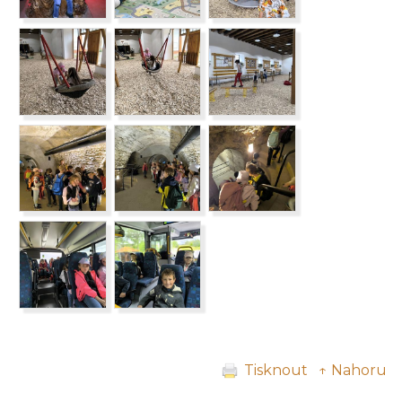
Tisknout
↑ Nahoru