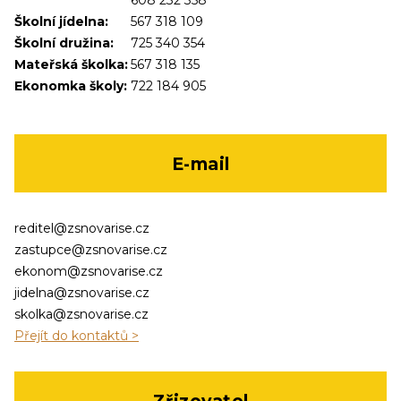
608 232 358
Školní jídelna:
567 318 109
Školní družina:
725 340 354
Mateřská školka:
567 318 135
Ekonomka školy:
722 184 905
E-mail
reditel@zsnovarise.cz
zastupce@zsnovarise.cz
ekonom@zsnovarise.cz
jidelna@zsnovarise.cz
skolka@zsnovarise.cz
Přejít do kontaktů >
Zřizovatel