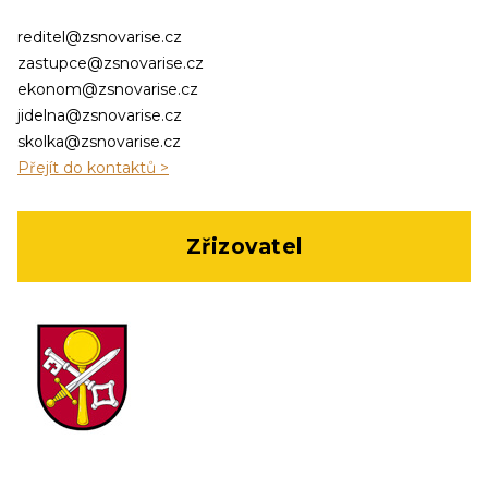
reditel@zsnovarise.cz
zastupce@zsnovarise.cz
ekonom@zsnovarise.cz
jidelna@zsnovarise.cz
skolka@zsnovarise.cz
Přejít do kontaktů >
Zřizovatel