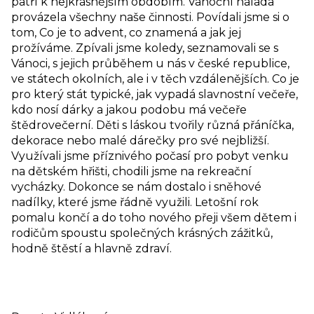
patří k nejkrásnějším obdobím. Vánoční nálada
provázela všechny naše činnosti. Povídali jsme si o
tom, Co je to advent, co znamená a jak jej
prožíváme. Zpívali jsme koledy, seznamovali se s
Vánoci, s jejich průběhem u nás v české republice,
ve státech okolních, ale i v těch vzdálenějších. Co je
pro který stát typické, jak vypadá slavnostní večeře,
kdo nosí dárky a jakou podobu má večeře
štědrovečerní. Děti s láskou tvořily různá přáníčka,
dekorace nebo malé dárečky pro své nejbližší.
Využívali jsme příznivého počasí pro pobyt venku
na dětském hřišti, chodili jsme na rekreační
vycházky. Dokonce se nám dostalo i sněhové
nadílky, které jsme řádně využili. Letošní rok
pomalu končí a do toho nového přeji všem dětem i
rodičům spoustu společných krásných zážitků,
hodně štěstí a hlavně zdraví.