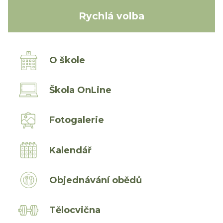
Rychlá volba
O škole
Škola OnLine
Fotogalerie
Kalendář
Objednávání obědů
Tělocvična