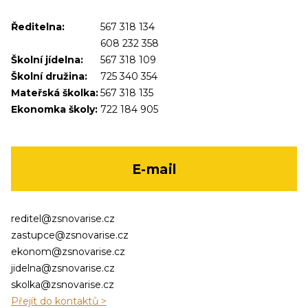
Ředitelna:
567 318 134
608 232 358
Školní jídelna:
567 318 109
Školní družina:
725 340 354
Mateřská školka:
567 318 135
Ekonomka školy:
722 184 905
E-mail
reditel@zsnovarise.cz
zastupce@zsnovarise.cz
ekonom@zsnovarise.cz
jidelna@zsnovarise.cz
skolka@zsnovarise.cz
Přejít do kontaktů >