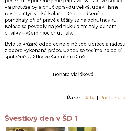
pečením. Společně jsme připravili švestkové koláče
– a protože byla chuť opravdu veliká, upekli jsme
rovnou čtyři velké koláče. Děti s nadšením
pomáhaly při přípravě a těšily se na ochutnávku.
Koláče se povedly na jedničku a zmizely během
chvilky – všem moc chutnaly.
Bylo to krásné odpoledne plné spolupráce a radosti
z dobře vykonané práce. Už teď se těšíme na další
společné zážitky ve školní družině.
Renata Vidláková
Řazení:
Alba
|
Podle data
Švestkvý den v ŠD 1