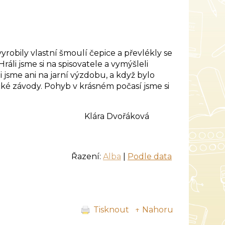
yrobily vlastní šmoulí čepice a převlékly se
áli jsme si na spisovatele a vymýšleli
jsme ani na jarní výzdobu, a když bylo
cké závody. Pohyb v krásném počasí jsme si
ra Dvořáková
Řazení:
Alba
|
Podle data
Tisknout
↑ Nahoru