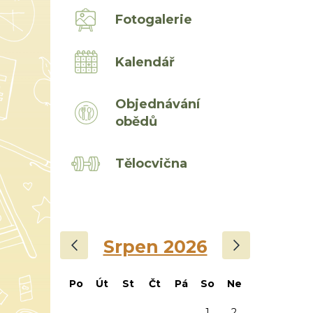
Fotogalerie
Kalendář
Objednávání
obědů
Tělocvična
‹
›
Srpen 2026
Po
Út
St
Čt
Pá
So
Ne
1
2