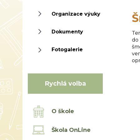
Organizace výuky
Š
Dokumenty
Ten
do 
šmo
Fotogalerie
ven
opr
Rychlá volba
O škole
Škola OnLine