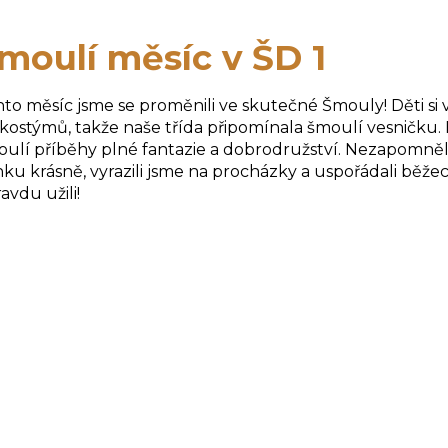
moulí měsíc v ŠD 1
to měsíc jsme se proměnili ve skutečné Šmouly! Děti si v
kostýmů, takže naše třída připomínala šmoulí vesničku. Hr
ulí příběhy plné fantazie a dobrodružství. Nezapomněli 
ku krásně, vyrazili jsme na procházky a uspořádali běže
avdu užili!
Klá