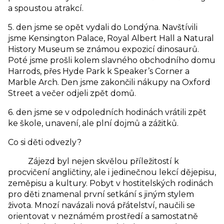
a spoustou atrakcí.
5. den jsme se opět vydali do Londýna. Navštívili
jsme Kensington Palace, Royal Albert Hall a Natural
History Museum se známou expozicí dinosaurů.
Poté jsme prošli kolem slavného obchodního domu
Harrods, přes Hyde Park k Speaker’s Corner a
Marble Arch. Den jsme zakončili nákupy na Oxford
Street a večer odjeli zpět domů.
6. den jsme se v odpoledních hodinách vrátili zpět
ke škole, unavení, ale plní dojmů a zážitků.
Co si děti odvezly?
Zájezd byl nejen skvělou příležitostí k
procvičení angličtiny, ale i jedinečnou lekcí dějepisu,
zeměpisu a kultury. Pobyt v hostitelských rodinách
pro děti znamenal první setkání s jiným stylem
života. Mnozí navázali nová přátelství, naučili se
orientovat v neznámém prostředí a samostatně