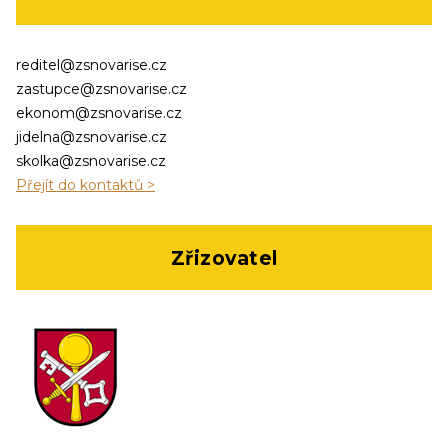
reditel@zsnovarise.cz
zastupce@zsnovarise.cz
ekonom@zsnovarise.cz
jidelna@zsnovarise.cz
skolka@zsnovarise.cz
Přejít do kontaktů >
Zřizovatel