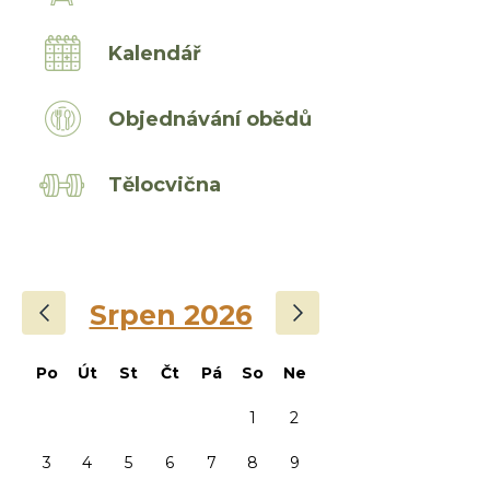
Kalendář
Objednávání obědů
Tělocvična
‹
›
Srpen 2026
Po
Út
St
Čt
Pá
So
Ne
1
2
3
4
5
6
7
8
9