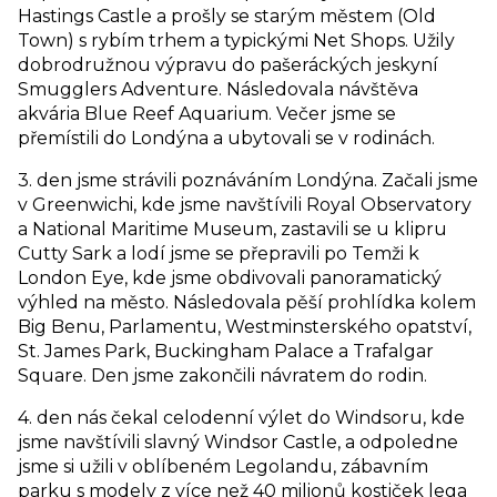
Hastings Castle a prošly se starým městem (Old
Town) s rybím trhem a typickými Net Shops. Užily
dobrodružnou výpravu do pašeráckých jeskyní
Smugglers Adventure. Následovala návštěva
akvária Blue Reef Aquarium. Večer jsme se
přemístili do Londýna a ubytovali se v rodinách.
3. den jsme strávili poznáváním Londýna. Začali jsme
v Greenwichi, kde jsme navštívili Royal Observatory
a National Maritime Museum, zastavili se u klipru
Cutty Sark a lodí jsme se přepravili po Temži k
London Eye, kde jsme obdivovali panoramatický
výhled na město. Následovala pěší prohlídka kolem
Big Benu, Parlamentu, Westminsterského opatství,
St. James Park, Buckingham Palace a Trafalgar
Square. Den jsme zakončili návratem do rodin.
4. den nás čekal celodenní výlet do Windsoru, kde
jsme navštívili slavný Windsor Castle, a odpoledne
jsme si užili v oblíbeném Legolandu, zábavním
parku s modely z více než 40 milionů kostiček lega