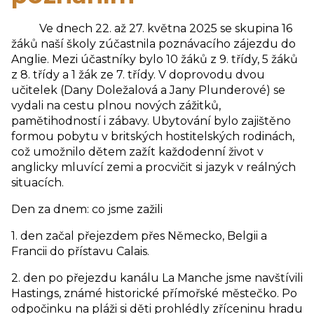
Ve dnech 22. až 27. května 2025 se skupina 16
žáků naší školy zúčastnila poznávacího zájezdu do
Anglie. Mezi účastníky bylo 10 žáků z 9. třídy, 5 žáků
z 8. třídy a 1 žák ze 7. třídy. V doprovodu dvou
učitelek (Dany Doležalová a Jany Plunderové) se
vydali na cestu plnou nových zážitků,
pamětihodností i zábavy. Ubytování bylo zajištěno
formou pobytu v britských hostitelských rodinách,
což umožnilo dětem zažít každodenní život v
anglicky mluvící zemi a procvičit si jazyk v reálných
situacích.
Den za dnem: co jsme zažili
1. den začal přejezdem přes Německo, Belgii a
Francii do přístavu Calais.
2. den po přejezdu kanálu La Manche jsme navštívili
Hastings, známé historické přímořské městečko. Po
odpočinku na pláži si děti prohlédly zříceninu hradu