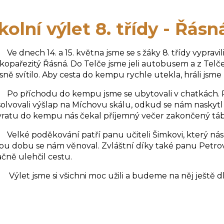
kolní výlet 8. třídy - Řásn
dnech 14. a 15. května jsme se s žáky 8. třídy vypravili
kopařezitý Řásná. Do Telče jsme jeli autobusem a z Telče
sně svítilo. Aby cesta do kempu rychle utekla, hráli jsm
 příchodu do kempu jsme se ubytovali v chatkách. P
olvovali výšlap na Míchovu skálu, odkud se nám naskytl 
vratu do kempu nás čekal příjemný večer zakončený tá
lké poděkování patří panu učiteli Šimkovi, který nás
ou dobu se nám věnoval. Zvláštní díky také panu Petrov
čně ulehčil cestu.
et jsme si všichni moc užili a budeme na něj ještě 
třídní učitelka Bro