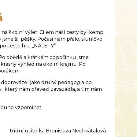
á
 na školní výlet. Cílem naší cesty byl kemp
 jsme šli pěšky. Počasí nám přálo, sluníčko
e po cestě hru „NÁLETY“.
o obědě a krátkém odpočinku jsme
krásný výhled na okolní krajinu. Po
borákem.
 doprovázel jako druhý pedagog a po
i, který nám převezl zavazadla, a tím nám
dlouho vzpomínat.
nislava Nechvátalová