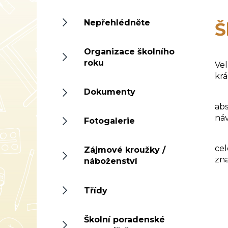
Nepřehlédněte
Š
Organizace školního
Ve 
roku
Vel
krá
Dokumenty
Po
abs
ná
Fotogalerie
Ve
cel
Zájmové kroužky /
zna
náboženství
Výl
Třídy
Školní poradenské