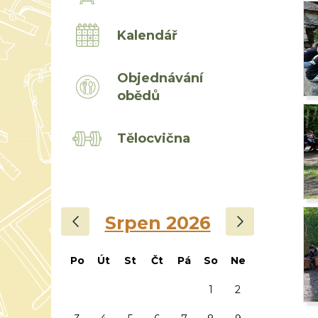
Kalendář
Objednávání
obědů
Tělocvična
‹
›
Srpen 2026
Po
Út
St
Čt
Pá
So
Ne
1
2