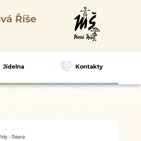
vá Říše
Jídelna
Kontakty
třídy - Řásná