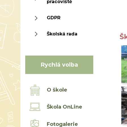
pracoviště
GDPR
Školská rada
Šk
Rychlá volba
O škole
Škola OnLine
Fotogalerie