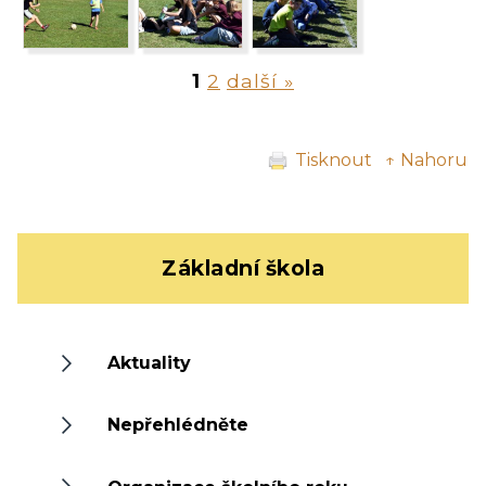
1
2
další »
Tisknout
↑ Nahoru
Základní škola
Aktuality
Nepřehlédněte