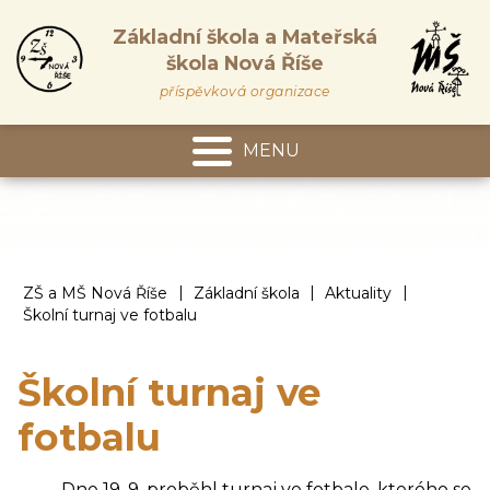
Základní škola a Mateřská
škola Nová Říše
příspěvková organizace
MENU
Mateřská škola
|
|
|
ZŠ a MŠ Nová Říše
Základní škola
Aktuality
Školní turnaj ve fotbalu
Školní turnaj ve
fotbalu
Dne 19. 9. proběhl turnaj ve fotbale, kterého se