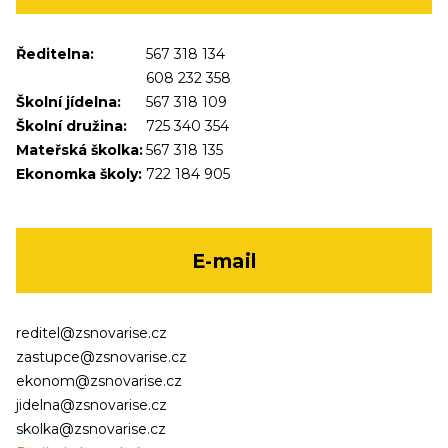
Ředitelna:
567 318 134
608 232 358
Školní jídelna:
567 318 109
Školní družina:
725 340 354
Mateřská školka:
567 318 135
Ekonomka školy:
722 184 905
E-mail
reditel@zsnovarise.cz
zastupce@zsnovarise.cz
ekonom@zsnovarise.cz
jidelna@zsnovarise.cz
skolka@zsnovarise.cz