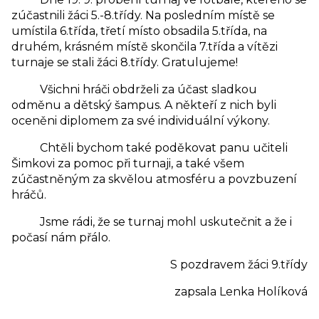
zúčastnili žáci 5.-8.třídy. Na posledním místě se
umístila 6.třída, třetí místo obsadila 5.třída, na
druhém, krásném místě skončila 7.třída a vítězi
turnaje se stali žáci 8.třídy. Gratulujeme!
Všichni hráči obdrželi za účast sladkou
odměnu a dětský šampus. A někteří z nich byli
oceněni diplomem za své individuální výkony.
Chtěli bychom také poděkovat panu učiteli
Šimkovi za pomoc při turnaji, a také všem
zúčastněným za skvělou atmosféru a povzbuzení
hráčů.
Jsme rádi, že se turnaj mohl uskutečnit a že i
počasí nám přálo.
S pozdravem žáci 9.třídy
zapsala Lenka Holíková