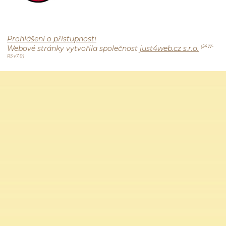
Prohlášení o přístupnosti
Webové stránky vytvořila společnost
just4web.cz s.r.o.
(J4W-
RS v7.0)