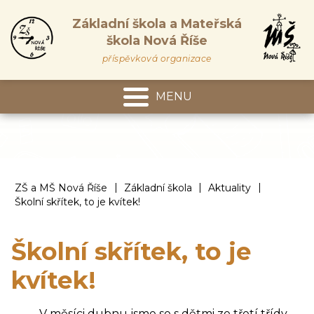
Základní škola a Mateřská
škola Nová Říše
příspěvková organizace
MENU
Mateřská škola
|
|
|
ZŠ a MŠ Nová Říše
Základní škola
Aktuality
Školní skřítek, to je kvítek!
Školní skřítek, to je
kvítek!
V měsíci dubnu jsme se s dětmi ze třetí třídy