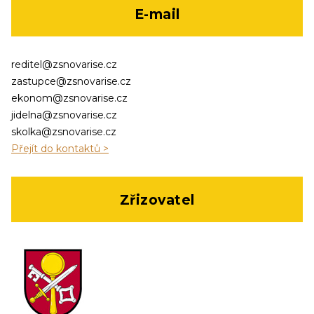
E-mail
reditel@zsnovarise.cz
zastupce@zsnovarise.cz
ekonom@zsnovarise.cz
jidelna@zsnovarise.cz
skolka@zsnovarise.cz
Přejít do kontaktů >
Zřizovatel