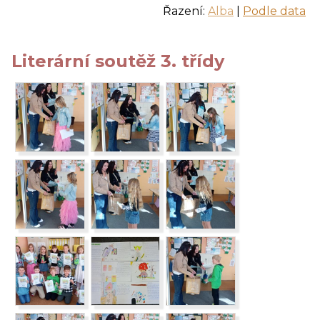
Řazení:
Alba
|
Podle data
Literární soutěž 3. třídy