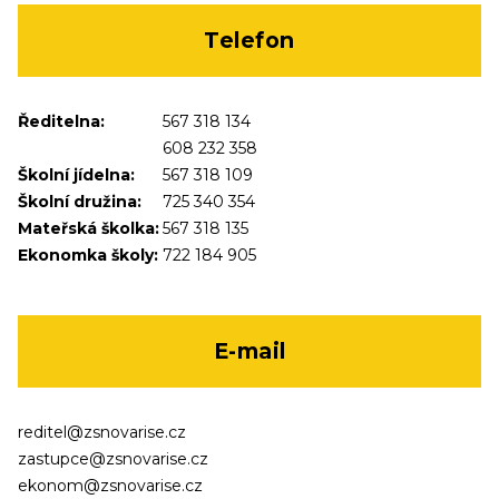
Telefon
Ředitelna:
567 318 134
608 232 358
Školní jídelna:
567 318 109
Školní družina:
725 340 354
Mateřská školka:
567 318 135
Ekonomka školy:
722 184 905
E-mail
reditel@zsnovarise.cz
zastupce@zsnovarise.cz
ekonom@zsnovarise.cz