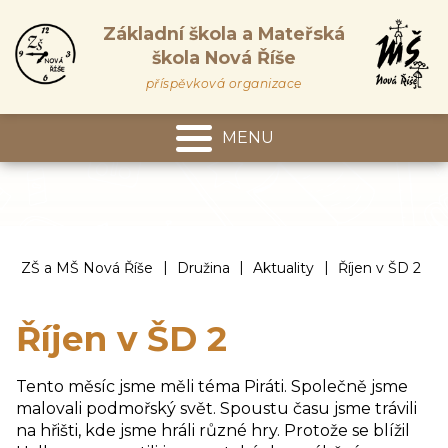
Základní škola a Mateřská
škola Nová Říše
příspěvková organizace
MENU
Mateřská škola
|
|
|
ZŠ a MŠ Nová Říše
Družina
Aktuality
Říjen v ŠD 2
Říjen v ŠD 2
Tento měsíc jsme měli téma Piráti. Společně jsme
malovali podmořský svět. Spoustu času jsme trávili
na hřišti, kde jsme hráli různé hry. Protože se blížil