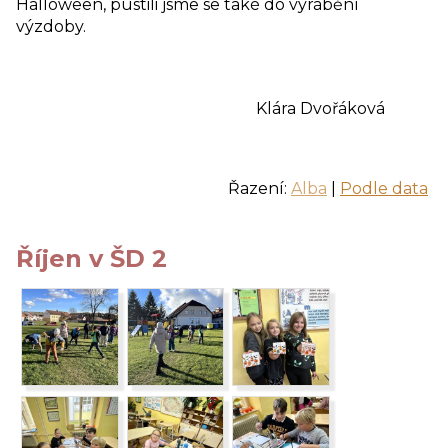
Halloween, pustili jsme se také do vyrábění
výzdoby.
Klára Dvořáková
Řazení:
Alba
|
Podle data
Říjen v ŠD 2