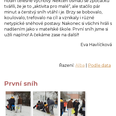
hodin tělesné výchovy. Někteří osmáci se zpočátku
tvářili, že je to „aktivita pro malé“, ale stačilo pár
minut a čerstvý sníh vtáhl i je. Brzy se bobovalo,
koulovalo, trefovalo na cíl a vznikaly i různé
netypické sněhové postavy. Nakonec si všichni hráli s
nadšením jako v mateřské škole. První sníh jsme si
užili naplno! A čekáme zase na další!!
Eva Havlíčková
Řazení:
Alba
|
Podle data
První sníh