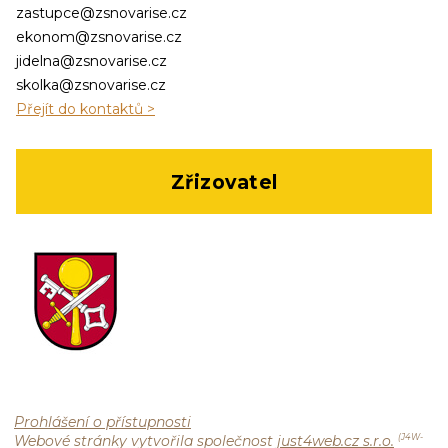
zastupce@zsnovarise.cz
ekonom@zsnovarise.cz
jidelna@zsnovarise.cz
skolka@zsnovarise.cz
Přejít do kontaktů >
Zřizovatel
Prohlášení o přístupnosti
Webové stránky vytvořila společnost
just4web.cz s.r.o.
(J4W-