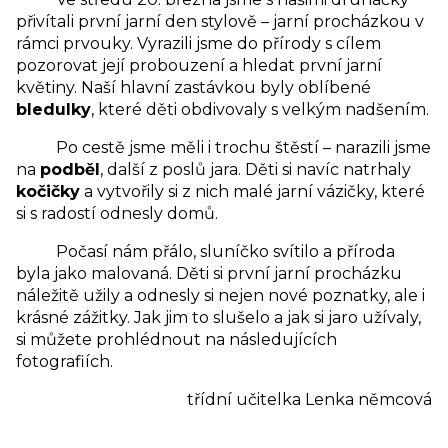
přivítali první jarní den stylově – jarní procházkou v
rámci prvouky. Vyrazili jsme do přírody s cílem
pozorovat její probouzení a hledat první jarní
květiny. Naší hlavní zastávkou byly oblíbené
bledulky
, které děti obdivovaly s velkým nadšením.
Po cestě jsme měli i trochu štěstí – narazili jsme
na
podběl
, další z poslů jara. Děti si navíc natrhaly
kočičky
a vytvořily si z nich malé jarní vázičky, které
si s radostí odnesly domů.
Počasí nám přálo, sluníčko svítilo a příroda
byla jako malovaná. Děti si první jarní procházku
náležitě užily a odnesly si nejen nové poznatky, ale i
krásné zážitky. Jak jim to slušelo a jak si jaro užívaly,
si můžete prohlédnout na následujících
fotografiích.
třídní učitelka Lenka němcová