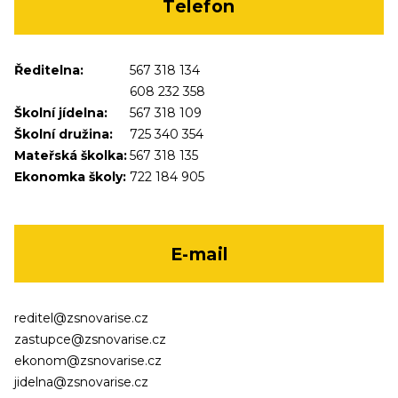
Telefon
Ředitelna:
567 318 134
608 232 358
Školní jídelna:
567 318 109
Školní družina:
725 340 354
Mateřská školka:
567 318 135
Ekonomka školy:
722 184 905
E-mail
reditel@zsnovarise.cz
zastupce@zsnovarise.cz
ekonom@zsnovarise.cz
jidelna@zsnovarise.cz