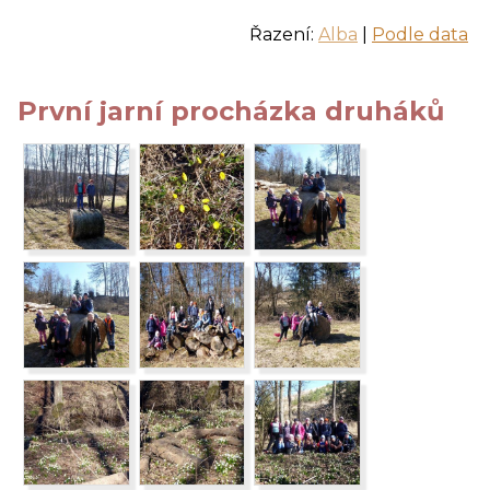
Řazení:
Alba
|
Podle data
První jarní procházka druháků