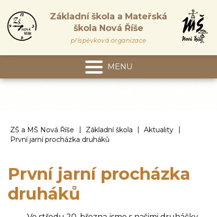
Základní škola a Mateřská
škola Nová Říše
příspěvková organizace
MENU
Mateřská škola
|
|
|
ZŠ a MŠ Nová Říše
Základní škola
Aktuality
První jarní procházka druháků
První jarní procházka
druháků
Ve středu 20. března jsme s našimi druháčky