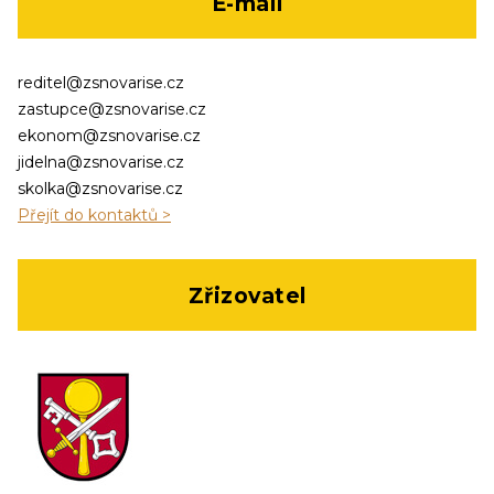
E-mail
reditel@zsnovarise.cz
zastupce@zsnovarise.cz
ekonom@zsnovarise.cz
jidelna@zsnovarise.cz
skolka@zsnovarise.cz
Přejít do kontaktů >
Zřizovatel