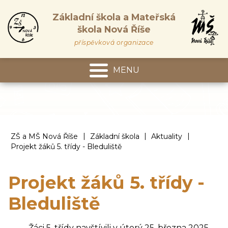
Základní škola a Mateřská
škola Nová Říše
příspěvková organizace
MENU
Mateřská škola
|
|
|
ZŠ a MŠ Nová Říše
Základní škola
Aktuality
Projekt žáků 5. třídy - Bleduliště
Projekt žáků 5. třídy -
Bleduliště
Žáci 5. třídy navštívili v úterý 25. března 2025