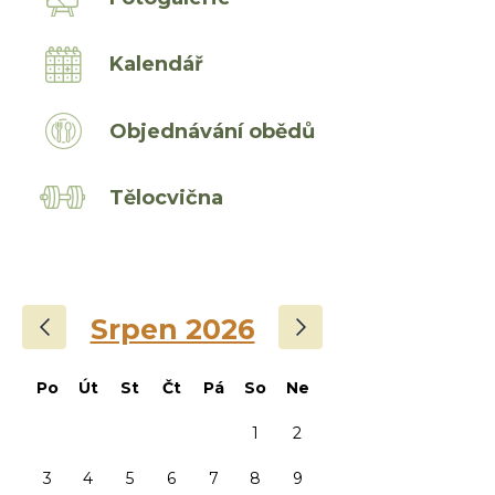
Kalendář
Objednávání obědů
Tělocvična
‹
›
Srpen 2026
Po
Út
St
Čt
Pá
So
Ne
1
2
3
4
5
6
7
8
9