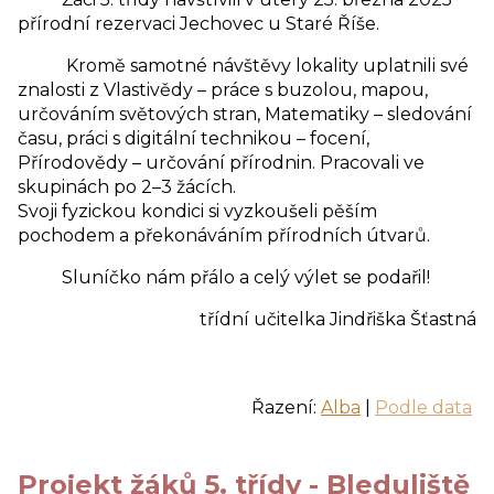
přírodní rezervaci Jechovec u Staré Říše.
Kromě samotné návštěvy lokality uplatnili své
znalosti z Vlastivědy – práce s buzolou, mapou,
určováním světových stran, Matematiky – sledování
času, práci s digitální technikou – focení,
Přírodovědy – určování přírodnin. Pracovali ve
skupinách po 2–3 žácích.
Svoji fyzickou kondici si vyzkoušeli pěším
pochodem a překonáváním přírodních útvarů.
Sluníčko nám přálo a celý výlet se podařil!
třídní učitelka Jindřiška Šťastná
Řazení:
Alba
|
Podle data
Projekt žáků 5. třídy - Bleduliště