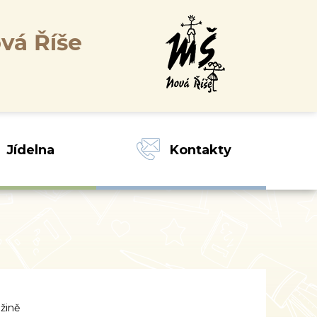
vá Říše
Jídelna
Kontakty
užině