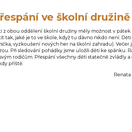
řespání ve školní družině
i z obou oddělení školní družiny měly možnost v pátek 2
stit tak, jaké je to ve škole, když tu dávno nikdo není. D
ička, vyzkoušení nových her na školní zahradu). Večer j
zou. Při sledování pohádky jsme uložili děti ke spánku. R
svým rodičům. Přespání všechny děti statečně zvládly a do
dy příště.
enata Vidláková a Martin