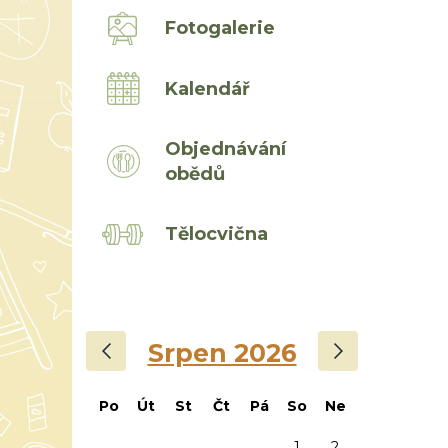
Fotogalerie
Kalendář
Objednávání
obědů
Tělocvična
‹
›
Srpen 2026
Po
Út
St
Čt
Pá
So
Ne
1
2