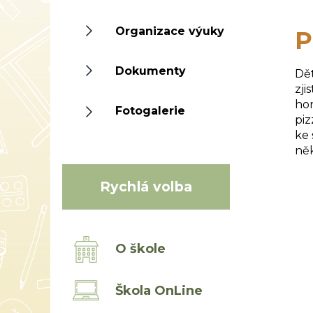
Organizace výuky
P
Dokumenty
Dět
zji
hon
Fotogalerie
piz
ke 
něk
R
Rychlá volba
O škole
Škola OnLine