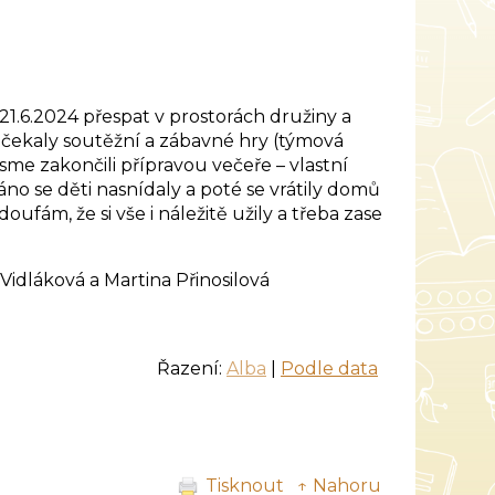
1.6.2024 přespat v prostorách družiny a
ěti čekaly soutěžní a zábavné hry (týmová
sme zakončili přípravou večeře – vlastní
áno se děti nasnídaly a poté se vrátily domů
ufám, že si vše i náležitě užily a třeba zase
a Přinosilová
Řazení:
Alba
|
Podle data
Tisknout
↑ Nahoru