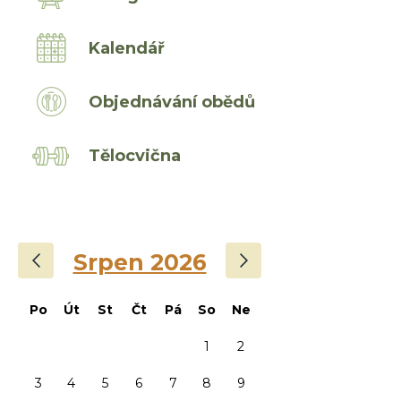
Kalendář
Objednávání obědů
Tělocvična
‹
›
Srpen 2026
Po
Út
St
Čt
Pá
So
Ne
1
2
3
4
5
6
7
8
9