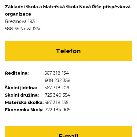
Základní škola a Mateřská škola Nová Říše příspěvková
organizace
Březinova 193
588 65 Nová Říše
Telefon
Ředitelna:
567 318 134
608 232 358
Školní jídelna:
567 318 109
Školní družina:
725 340 354
Mateřská školka:
567 318 135
Ekonomka školy:
722 184 905
E-mail