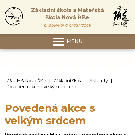
Základní škola a Mateřská
škola Nová Říše
příspěvková organizace
MENU
Mateřská škola
|
|
|
ZŠ a MŠ Nová Říše
Základní škola
Aktuality
Povedená akce s velkým srdcem
Povedená akce s
velkým srdcem
Vernisáž výstavy Malý princ – povedená akce s