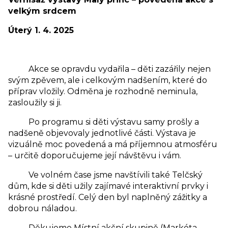
velkým srdcem
Úterý 1. 4. 2025
Akce se opravdu vydařila – děti zazářily nejen
svým zpěvem, ale i celkovým nadšením, které do
příprav vložily. Odměna je rozhodně neminula,
zasloužily si ji.
Po programu si děti výstavu samy prošly a
nadšeně objevovaly jednotlivé části. Výstava je
vizuálně moc povedená a má příjemnou atmosféru
– určitě doporučujeme její návštěvu i vám.
Ve volném čase jsme navštívili také Telčský
dům, kde si děti užily zajímavé interaktivní prvky i
krásné prostředí. Celý den byl naplněný zážitky a
dobrou náladou.
Děkujeme Místní akční skupině (Markéta