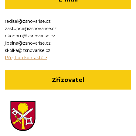
reditel@zsnovarise.cz
zastupce@zsnovarise.cz
ekonom@zsnovarise.cz
jidelna@zsnovarise.cz
skolka@zsnovarise.cz
Přejít do kontaktů >
Zřizovatel