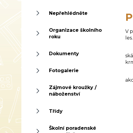
Nepřehlédněte
P
Organizace školního
V p
roku
les.
Pře
Dokumenty
ská
krm
Fotogalerie
Dop
akc
Zájmové kroužky /
náboženství
Třídy
Školní poradenské