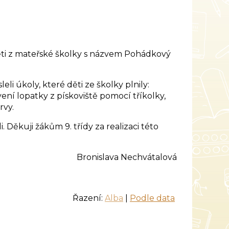
o děti z mateřské školky s názvem Pohádkový
úkoly, které děti ze školky plnily:
vení lopatky z pískoviště pomocí tříkolky,
rvy.
ěkuji žákům 9. třídy za realizaci této
a Nechvátalová
Řazení:
Alba
|
Podle data