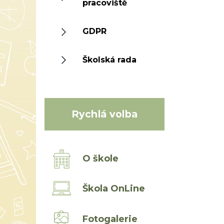
pracoviště
GDPR
Školská rada
Rychlá volba
O škole
Škola OnLine
Fotogalerie