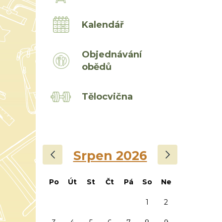
Kalendář
Objednávání
obědů
Tělocvična
‹
›
Srpen 2026
Po
Út
St
Čt
Pá
So
Ne
1
2