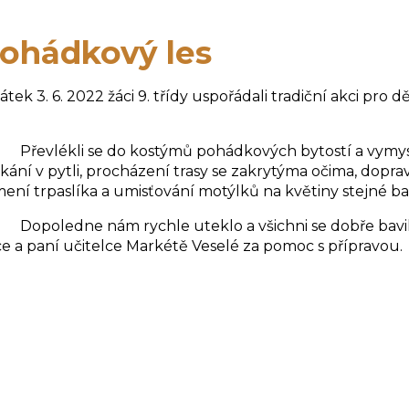
ohádkový les
átek 3. 6. 2022 žáci 9. třídy uspořádali tradiční akci pr
vlékli se do kostýmů pohádkových bytostí a vymysleli 
kání v pytli, procházení trasy se zakrytýma očima, dopra
ení trpaslíka a umisťování motýlků na květiny stejné ba
oledne nám rychle uteklo a všichni se dobře bavili. D
e a paní učitelce Markétě Veselé za pomoc s přípravou.
Bronislav