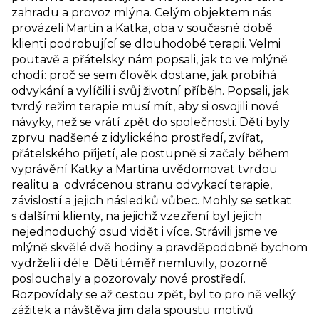
zahradu a provoz mlýna. Celým objektem nás
provázeli Martin a Katka, oba v současné době
klienti podrobující se dlouhodobé terapii. Velmi
poutavě a přátelsky nám popsali, jak to ve mlýně
chodí: proč se sem člověk dostane, jak probíhá
odvykání a vylíčili i svůj životní příběh. Popsali, jak
tvrdý režim terapie musí mít, aby si osvojili nové
návyky, než se vrátí zpět do společnosti. Děti byly
zprvu nadšené z idylického prostředí, zvířat,
přátelského přijetí, ale postupně si začaly během
vyprávění Katky a Martina uvědomovat tvrdou
realitu a odvrácenou stranu odvykací terapie,
závislostí a jejich následků vůbec. Mohly se setkat
s dalšími klienty, na jejichž vzezření byl jejich
nejednoduchý osud vidět i více. Strávili jsme ve
mlýně skvělé dvě hodiny a pravděpodobně bychom
vydrželi i déle. Děti téměř nemluvily, pozorně
poslouchaly a pozorovaly nové prostředí.
Rozpovídaly se až cestou zpět, byl to pro ně velký
zážitek a návštěva jim dala spoustu motivů