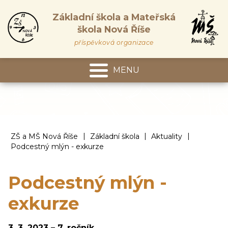
Základní škola a Mateřská
škola Nová Říše
příspěvková organizace
MENU
Mateřská škola
|
|
|
ZŠ a MŠ Nová Říše
Základní škola
Aktuality
Podcestný mlýn - exkurze
Podcestný mlýn -
exkurze
3. 3. 2023 – 7. ročník