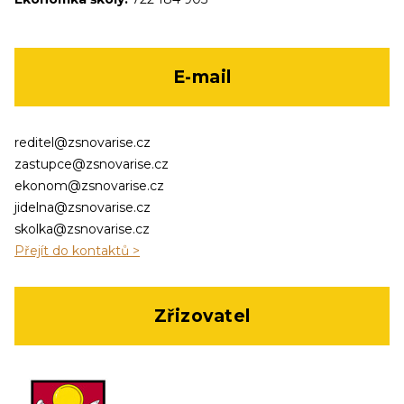
E-mail
reditel@zsnovarise.cz
zastupce@zsnovarise.cz
ekonom@zsnovarise.cz
jidelna@zsnovarise.cz
skolka@zsnovarise.cz
Přejít do kontaktů >
Zřizovatel