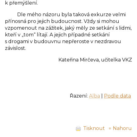
k přemýšlení.
Dle mého názoru byla taková exkurze velmi
přínosná pro jejich budoucnost. Vždy si mohou
vzpomenout na zážitek, jaký měly ze setkání s lidmi,
kteří v „tom“ lítají. A jejich případné setkání
s drogami v budouvnu nepřeroste v nezdravou
závislost.
Kateřina Mirčeva, učitelka VKZ
Řazení:
Alba
|
Podle data
Tisknout
↑ Nahoru