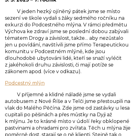
V jeden hezký ojíněný pátek jsme se místo
sezení ve škole vydali s žáky sedmého ročníku na
exkurzi do Podcestného mlýna. V rámci předmětu
Výchova ke zdraví jsme se poslední dobou zabývali
tématem Drogy a závislost, takže… aby nezůstalo
jen u povídání, navštívili jsme přímo Terapeutickou
komunitu v Podcestném mlýně, kde jsou
dlouhodobě ubytováni lidé, kteří se snaží vyléčit
z jakéhokoli druhu závislosti, či mají potíže se
zákonem apod. (více v odkazu).
Podcestný mlýn
V příjemné a klidné náladě jsme se vydali
autobusem z Nové Říše a v Telči jsme přestoupili na
vlak do Malého Pěčína. Zde jsme od zastávky u lesa
cupitali po pěšinách a přes můstky na Dyji až
k mlýnu. Je to krásné místo v údolí řeky obklopené
pastvinami a ohradami pro zvířata. Těch u mlýna žije
poměrně dost, starají se o ně klienti. Stejně tak o