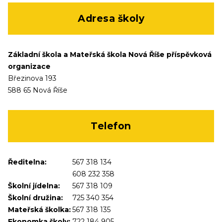
Adresa školy
Základní škola a Mateřská škola Nová Říše příspěvková
organizace
Březinova 193
588 65 Nová Říše
Telefon
Ředitelna:
567 318 134
608 232 358
Školní jídelna:
567 318 109
Školní družina:
725 340 354
Mateřská školka:
567 318 135
Ekonomka školy:
722 184 905