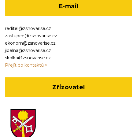
E-mail
reditel@zsnovarise.cz
zastupce@zsnovarise.cz
ekonom@zsnovarise.cz
jidelna@zsnovarise.cz
skolka@zsnovarise.cz
Přejít do kontaktů >
Zřizovatel