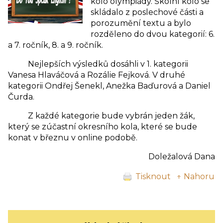
kolo olympiády. Školní kolo se
skládalo z poslechové části a
porozumění textu a bylo
rozděleno do dvou kategorií: 6.
a 7. ročník, 8. a 9. ročník.
Nejlepších výsledků dosáhli v 1. kategorii
Vanesa Hlaváčová a Rozálie Fejková. V druhé
kategorii Ondřej Šenekl, Anežka Baďurová a Daniel
Čurda.
Z každé kategorie bude vybrán jeden žák,
který se zúčastní okresního kola, které se bude
konat v březnu v online podobě.
Doležalová Dana
Tisknout
↑ Nahoru