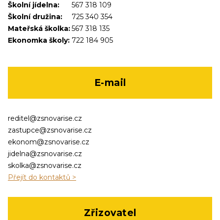
Školní jídelna:
567 318 109
Školní družina:
725 340 354
Mateřská školka:
567 318 135
Ekonomka školy:
722 184 905
E-mail
reditel@zsnovarise.cz
zastupce@zsnovarise.cz
ekonom@zsnovarise.cz
jidelna@zsnovarise.cz
skolka@zsnovarise.cz
Přejít do kontaktů >
Zřizovatel