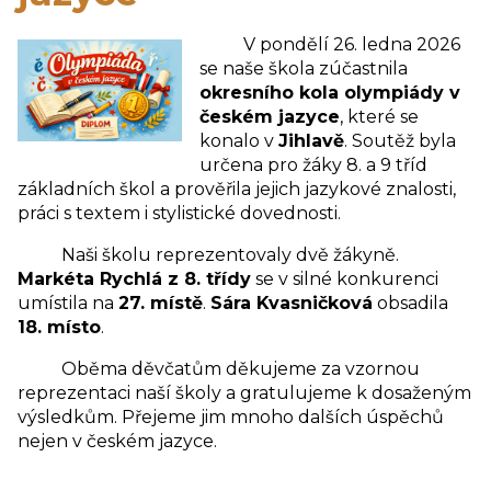
V pondělí 26. ledna 2026
se naše škola zúčastnila
okresního kola olympiády v
českém jazyce
, které se
konalo v
Jihlavě
. Soutěž byla
určena pro žáky 8. a 9 tříd
základních škol a prověřila jejich jazykové znalosti,
práci s textem i stylistické dovednosti.
Naši školu reprezentovaly dvě žákyně.
Markéta Rychlá z 8. třídy
se v silné konkurenci
umístila na
27. místě
.
Sára Kvasničková
obsadila
18. místo
.
Oběma děvčatům děkujeme za vzornou
reprezentaci naší školy a gratulujeme k dosaženým
výsledkům. Přejeme jim mnoho dalších úspěchů
nejen v českém jazyce.