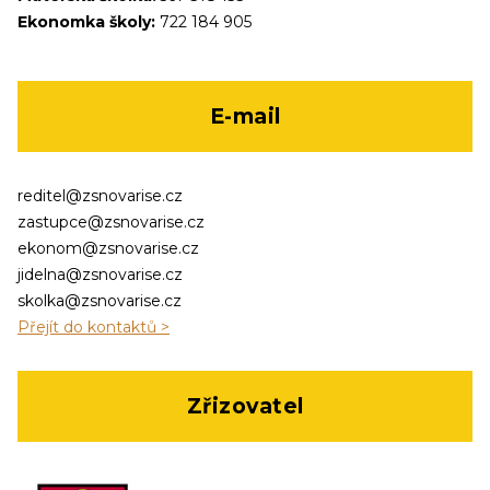
Ekonomka školy:
722 184 905
E-mail
reditel@zsnovarise.cz
zastupce@zsnovarise.cz
ekonom@zsnovarise.cz
jidelna@zsnovarise.cz
skolka@zsnovarise.cz
Přejít do kontaktů >
Zřizovatel