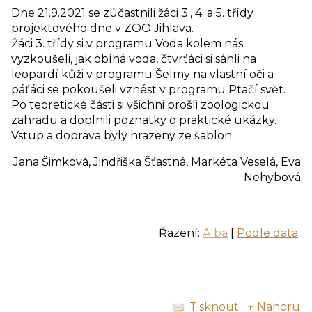
Dne 21.9.2021 se zúčastnili žáci 3., 4. a 5. třídy
projektového dne v ZOO Jihlava.
Žáci 3. třídy si v programu Voda kolem nás
vyzkoušeli, jak obíhá voda, čtvrťáci si sáhli na
leopardí kůži v programu Šelmy na vlastní oči a
páťáci se pokoušeli vznést v programu Ptačí svět.
Po teoretické části si všichni prošli zoologickou
zahradu a doplnili poznatky o praktické ukázky.
Vstup a doprava byly hrazeny ze šablon.
Jana Šimková, Jindřiška Šťastná, Markéta Veselá, Eva
Nehybová
Řazení:
Alba
|
Podle data
Tisknout
↑ Nahoru