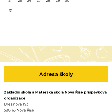
24
25
26
27
28
29
30
31
Adresa školy
Základní škola a Mateřská škola Nová Říše příspěvková
organizace
Březinova 193
588 65 Nová Říše