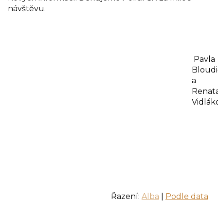
návštěvu.
Pavla
Bloud
a
Renat
Vidlák
Řazení:
Alba
|
Podle data