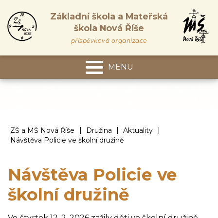
Základní škola a Mateřská
škola Nová Říše
příspěvková organizace
MENU
Mateřská škola
|
|
|
ZŠ a MŠ Nová Říše
Družina
Aktuality
Návštěva Policie ve školní družině
Návštěva Policie ve
školní družině
Ve čtvrtek 12. 2. 2026 zažily děti ve školní družině