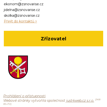
ekonom@zsnovarise.cz
jidelna@zsnovarise.cz
skolka@zsnovarise.cz
Přejít do kontaktů >
Zřizovatel
Prohlášení o přístupnosti
Webové stránky vytvořila společnost
just4web.cz s.r.o.
(J4W-
RS v7.0)