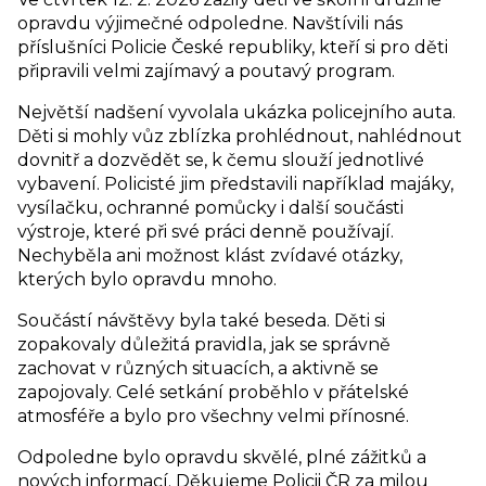
opravdu výjimečné odpoledne. Navštívili nás
příslušníci Policie České republiky, kteří si pro děti
připravili velmi zajímavý a poutavý program.
Největší nadšení vyvolala ukázka policejního auta.
Děti si mohly vůz zblízka prohlédnout, nahlédnout
dovnitř a dozvědět se, k čemu slouží jednotlivé
vybavení. Policisté jim představili například majáky,
vysílačku, ochranné pomůcky i další součásti
výstroje, které při své práci denně používají.
Nechyběla ani možnost klást zvídavé otázky,
kterých bylo opravdu mnoho.
Součástí návštěvy byla také beseda. Děti si
zopakovaly důležitá pravidla, jak se správně
zachovat v různých situacích, a aktivně se
zapojovaly. Celé setkání proběhlo v přátelské
atmosféře a bylo pro všechny velmi přínosné.
Odpoledne bylo opravdu skvělé, plné zážitků a
nových informací. Děkujeme Policii ČR za milou