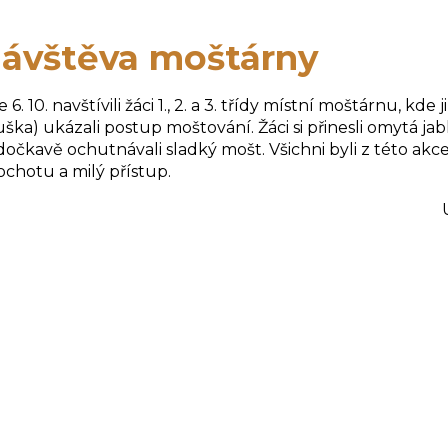
ávštěva moštárny
 6. 10. navštívili žáci 1., 2. a 3. třídy místní moštárnu, k
ška) ukázali postup moštování. Žáci si přinesli omytá jabl
očkavě ochutnávali sladký mošt. Všichni byli z této a
ochotu a milý přístup.