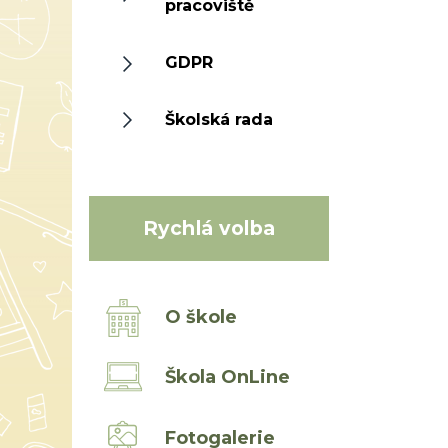
pracoviště
GDPR
Školská rada
Rychlá volba
O škole
Škola OnLine
Fotogalerie