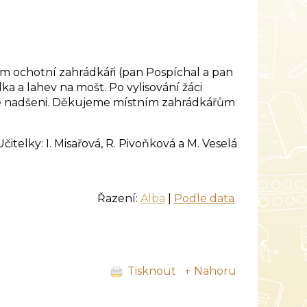
de jim ochotní zahrádkáři (pan Pospíchal a pan
ka a lahev na mošt. Po vylisování žáci
kce nadšeni. Děkujeme místním zahrádkářům
Učitelky: I. Misařová, R. Pivoňková a M. Veselá
Řazení:
Alba
|
Podle data
Tisknout
↑ Nahoru