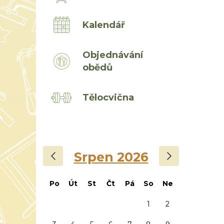
Kalendář
Objednávání
obědů
Tělocvična
‹
›
Srpen 2026
Po
Út
St
Čt
Pá
So
Ne
1
2