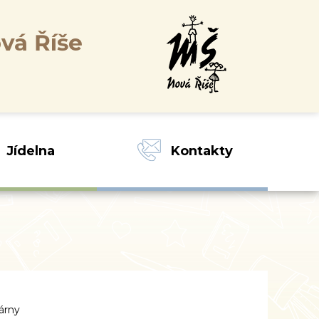
vá Říše
Jídelna
Kontakty
árny