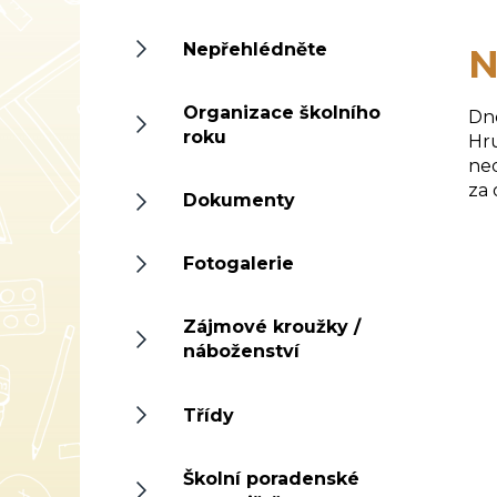
Nepřehlédněte
N
Organizace školního
Dne
roku
Hru
ned
za 
Dokumenty
Fotogalerie
Zájmové kroužky /
náboženství
Třídy
Školní poradenské