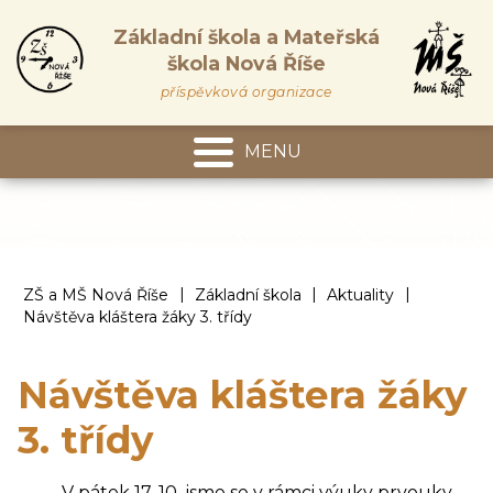
Základní škola a Mateřská
škola Nová Říše
příspěvková organizace
MENU
Mateřská škola
|
|
|
ZŠ a MŠ Nová Říše
Základní škola
Aktuality
Návštěva kláštera žáky 3. třídy
Návštěva kláštera žáky
3. třídy
V pátek 17. 10. jsme se v rámci výuky prvouky