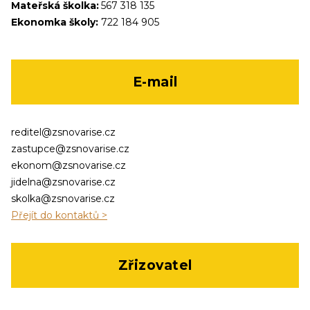
Mateřská školka:
567 318 135
Ekonomka školy:
722 184 905
E-mail
reditel@zsnovarise.cz
zastupce@zsnovarise.cz
ekonom@zsnovarise.cz
jidelna@zsnovarise.cz
skolka@zsnovarise.cz
Přejít do kontaktů >
Zřizovatel