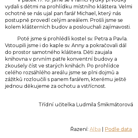
vydali s dětmi na prohlídku místního kláštera. Velmi
ochotně se nás ujal pan farář Michael, který nás
postupně provedl celým areálem. Prošli jsme se
kolem klášterních budov a poslouchali zajímavosti.
Poté jsme si prohlédli kostel sv. Petra a Pavla.
Vstoupili jsme i do kaple sv. Anny a pokračovali dál
do prostor samotného kláštera. Děti zaujala
knihovna v prvním patře konventní budovy a
zkoušely číst ve starých knihách. Po prohlídce
celého rozsáhlého areálu jsme se plni dojmů a
zážitků rozloučili s panem farářem, kterému ještě
jednou děkujeme za ochotu a vstřícnost.
Třídní učitelka Ludmila Šmikmátorová
Řazení:
Alba
|
Podle data