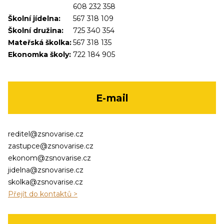
608 232 358
Školní jídelna:
567 318 109
Školní družina:
725 340 354
Mateřská školka:
567 318 135
Ekonomka školy:
722 184 905
E-mail
reditel@zsnovarise.cz
zastupce@zsnovarise.cz
ekonom@zsnovarise.cz
jidelna@zsnovarise.cz
skolka@zsnovarise.cz
Přejít do kontaktů >