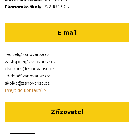
Ekonomka školy:
722 184 905
E-mail
reditel@zsnovarise.cz
zastupce@zsnovarise.cz
ekonom@zsnovarise.cz
jidelna@zsnovarise.cz
skolka@zsnovarise.cz
Přejít do kontaktů >
Zřizovatel