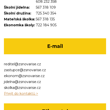
608 232 358
Školní jídelna:
567 318 109
Školní družina:
725 340 354
Mateřská školka:
567 318 135
Ekonomka školy:
722 184 905
E-mail
reditel@zsnovarise.cz
zastupce@zsnovarise.cz
ekonom@zsnovarise.cz
jidelna@zsnovarise.cz
skolka@zsnovarise.cz
Přejít do kontaktů >