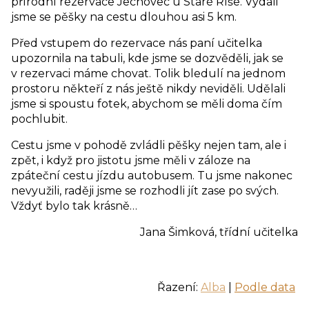
přírodní rezervace Jechovec u Staré Říše. Vydali
jsme se pěšky na cestu dlouhou asi 5 km.
Před vstupem do rezervace nás paní učitelka
upozornila na tabuli, kde jsme se dozvěděli, jak se
v rezervaci máme chovat. Tolik bledulí na jednom
prostoru někteří z nás ještě nikdy neviděli. Udělali
jsme si spoustu fotek, abychom se měli doma čím
pochlubit.
Cestu jsme v pohodě zvládli pěšky nejen tam, ale i
zpět, i když pro jistotu jsme měli v záloze na
zpáteční cestu jízdu autobusem. Tu jsme nakonec
nevyužili, raději jsme se rozhodli jít zase po svých.
Vždyť bylo tak krásně…
Jana Šimková, třídní učitelka
Řazení:
Alba
|
Podle data