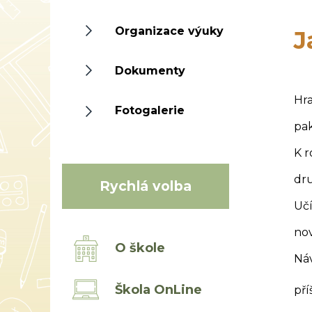
Organizace výuky
J
Dokumenty
Hra
Fotogalerie
pak
K 
dru
Rychlá volba
Uč
no
O škole
Náv
Škola OnLine
pří