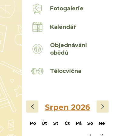
Fotogalerie
Kalendář
Objednávání
obědů
Tělocvična
‹
›
Srpen 2026
Po
Út
St
Čt
Pá
So
Ne
1
2