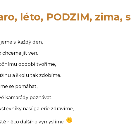
aro, léto, PODZIM, zima, 
jeme si každý den,
 chceme jít ven.
ročnímu období tvoříme,
žinu a školu tak zdobíme.
íme se pomáhat,
vé kamarády poznávat.
štěvníky naší galerie zdravíme,
ště něco dalšího vymyslíme.