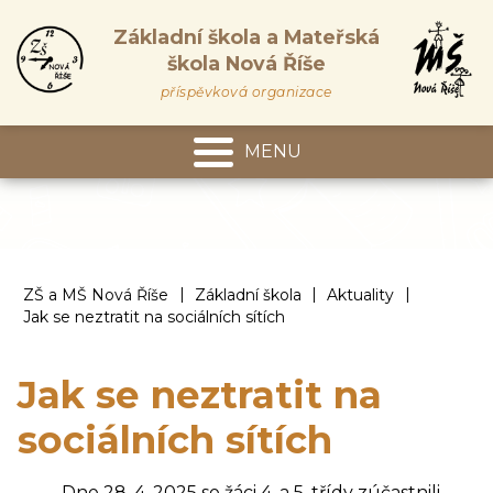
Základní škola a Mateřská
škola Nová Říše
příspěvková organizace
MENU
Mateřská škola
|
|
|
ZŠ a MŠ Nová Říše
Základní škola
Aktuality
Jak se neztratit na sociálních sítích
Jak se neztratit na
sociálních sítích
Dne 28. 4. 2025 se žáci 4. a 5. třídy zúčastnili