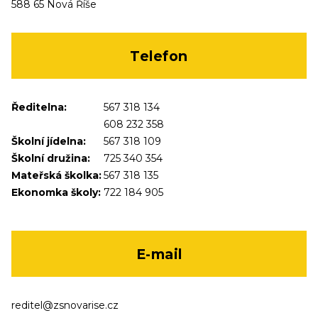
588 65 Nová Říše
Telefon
Ředitelna:
567 318 134
608 232 358
Školní jídelna:
567 318 109
Školní družina:
725 340 354
Mateřská školka:
567 318 135
Ekonomka školy:
722 184 905
E-mail
reditel@zsnovarise.cz