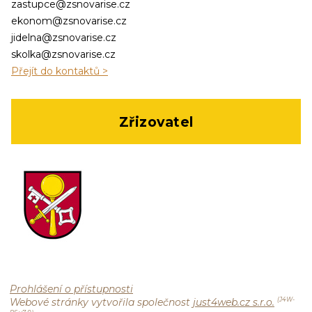
zastupce@zsnovarise.cz
ekonom@zsnovarise.cz
jidelna@zsnovarise.cz
skolka@zsnovarise.cz
Přejít do kontaktů >
Zřizovatel
Prohlášení o přístupnosti
Webové stránky vytvořila společnost
just4web.cz s.r.o.
(J4W-