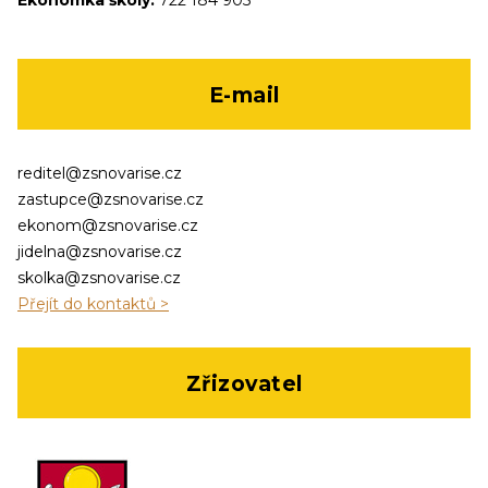
Ekonomka školy:
722 184 905
E-mail
reditel@zsnovarise.cz
zastupce@zsnovarise.cz
ekonom@zsnovarise.cz
jidelna@zsnovarise.cz
skolka@zsnovarise.cz
Přejít do kontaktů >
Zřizovatel