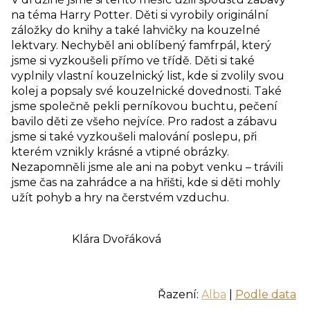
na téma Harry Potter. Děti si vyrobily originální
záložky do knihy a také lahvičky na kouzelné
lektvary. Nechyběl ani oblíbený famfrpál, který
jsme si vyzkoušeli přímo ve třídě. Děti si také
vyplnily vlastní kouzelnický list, kde si zvolily svou
kolej a popsaly své kouzelnické dovednosti. Také
jsme společně pekli perníkovou buchtu, pečení
bavilo děti ze všeho nejvíce. Pro radost a zábavu
jsme si také vyzkoušeli malování poslepu, při
kterém vznikly krásné a vtipné obrázky.
Nezapomněli jsme ale ani na pobyt venku – trávili
jsme čas na zahrádce a na hřišti, kde si děti mohly
užít pohyb a hry na čerstvém vzduchu.
Klára Dvořáková
Řazení:
Alba
|
Podle data