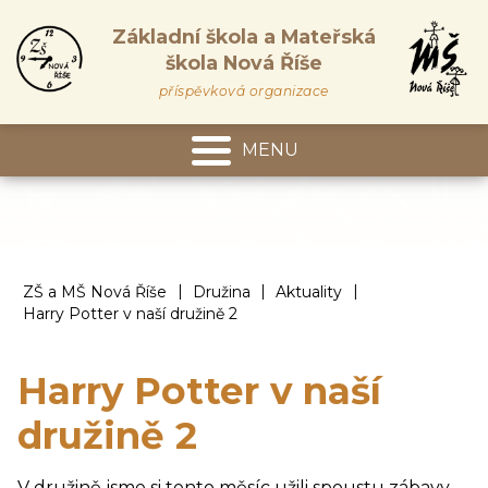
Základní škola a Mateřská
škola Nová Říše
příspěvková organizace
MENU
Mateřská škola
|
|
|
ZŠ a MŠ Nová Říše
Družina
Aktuality
Harry Potter v naší družině 2
Harry Potter v naší
družině 2
V družině jsme si tento měsíc užili spoustu zábavy