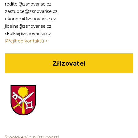
reditel@zsnovarise.cz
zastupce@zsnovarise.cz
ekonom@zsnovarise.cz
jidelna@zsnovarise.cz
skolka@zsnovarise.cz
Přejít do kontaktů >
Zřizovatel
Prohlášení o přístupnosti