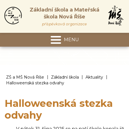
Základní škola a Mateřská
škola Nová Říše
příspěvková organizace
MENU
Mateřská škola
|
|
|
ZŠ a MŠ Nová Říše
Základní škola
Aktuality
Halloweenská stezka odvahy
Halloweenská stezka
odvahy
V pátek 31. října 2025 se na naší škole konala již