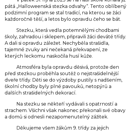
pátá „Halloweenská stezka odvahy“. Tento oblíbený
podzimní program se stal tradicí, na kterou se žáci
každoročně těší, a letos bylo opravdu čeho se bát.
Stezku, která vedla potemnělými chodbami
školy, zahradou i sklepem, připravili žáci deváté třídy.
A dali si opravdu záležet. Nechyběla strašidla,
tajemné zvuky ani nečekaná překvapení, ze
kterých leckomu naskočila husí kůže.
Atmosféra byla opravdu děsivá, protože den
před stezkou proběhla soutěž o nejstrašidelnější
dveře třídy. Děti se do výzdoby pustily s nadšením,
školní chodby byly plné pavouků, netopýrů a
dalších strašidelných dekorací.
Na stezku se někteří vydávali s opatrností a
strachem. Všichni však nakonec překonali své obavy
a domů si odnesli nezapomenutelný zážitek.
Děkujeme všem žákům 9. třídy za jejich