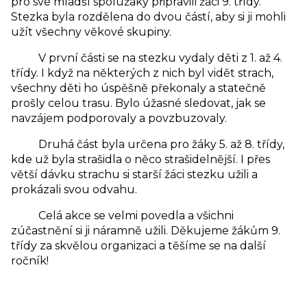
pro své mladší spolužáky připravili žáci 9. třídy.
Stezka byla rozdělena do dvou částí, aby si ji mohli
užít všechny věkové skupiny.
V první části se na stezku vydaly děti z 1. až 4.
třídy. I když na některých z nich byl vidět strach,
všechny děti ho úspěšně překonaly a statečně
prošly celou trasu. Bylo úžasné sledovat, jak se
navzájem podporovaly a povzbuzovaly.
Druhá část byla určena pro žáky 5. až 8. třídy,
kde už byla strašidla o něco strašidelnější. I přes
větší dávku strachu si starší žáci stezku užili a
prokázali svou odvahu.
Celá akce se velmi povedla a všichni
zúčastnění si ji náramně užili. Děkujeme žákům 9.
třídy za skvělou organizaci a těšíme se na další
ročník!