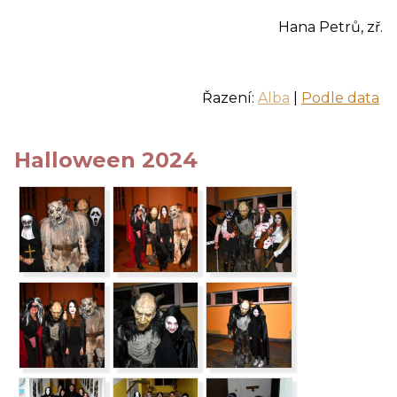
Hana Petrů, zř.
Řazení:
Alba
|
Podle data
Halloween 2024