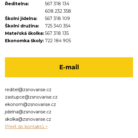
Ředitelna:
567 318 134
608 232 358
Školní jídelna:
567 318 109
Školní družina:
725 340 354
Mateřská školka:
567 318 135
Ekonomka školy:
722 184 905
E-mail
reditel@zsnovarise.cz
zastupce@zsnovarise.cz
ekonom@zsnovarise.cz
jidelna@zsnovarise.cz
skolka@zsnovarise.cz
Přejít do kontaktů >