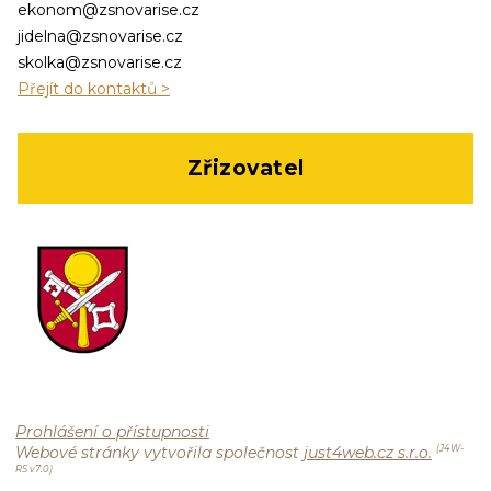
ekonom@zsnovarise.cz
jidelna@zsnovarise.cz
skolka@zsnovarise.cz
Přejít do kontaktů >
Zřizovatel
Prohlášení o přístupnosti
Webové stránky vytvořila společnost
just4web.cz s.r.o.
(J4W-
RS v7.0)