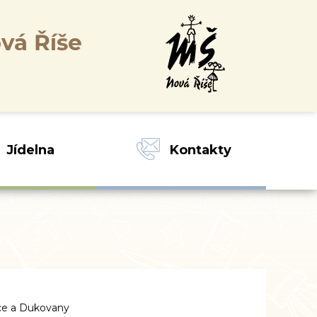
vá Říše
Jídelna
Kontakty
ce a Dukovany