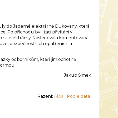
y do Jaderné elektrárně Dukovany, která
e. Po příchodu byli žáci přivítáni v
rovozu elektrárny. Následovala komentovaná
fúze, bezpečnostních opatřeních a
tázky odborníkům, kteří jim ochotně
 formou.
Jakub Šimek
Řazení:
Alba
|
Podle data