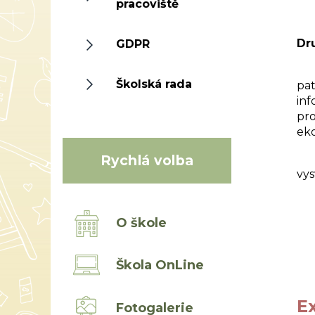
pracoviště
Dr
GDPR
Po
Školská rada
pat
inf
pro
ek
Žác
Rychlá volba
vys
O škole
Škola OnLine
E
Fotogalerie