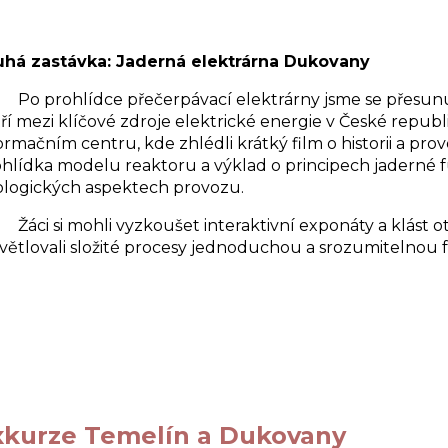
uhá zastávka: Jaderná elektrárna Dukovany
 prohlídce přečerpávací elektrárny jsme se přesunul
ří mezi klíčové zdroje elektrické energie v České republic
ormačním centru, kde zhlédli krátký film o historii a p
hlídka modelu reaktoru a výklad o principech jaderné 
ologických aspektech provozu.
i si mohli vyzkoušet interaktivní exponáty a klást o
větlovali složité procesy jednoduchou a srozumitelnou
xkurze Temelín a Dukovany