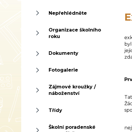
Nepřehlédněte
E
Organizace školního
Dne
roku
exk
byl
jej
Dokumenty
zd
Fotogalerie
Pr
Zájmové kroužky /
Ex
náboženství
Tat
Žác
spo
Třídy
Sou
Školní poradenské
nej