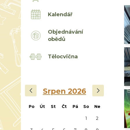
Kalendář
Objednávání
obědů
Tělocvična
‹
›
Srpen 2026
Po
Út
St
Čt
Pá
So
Ne
1
2