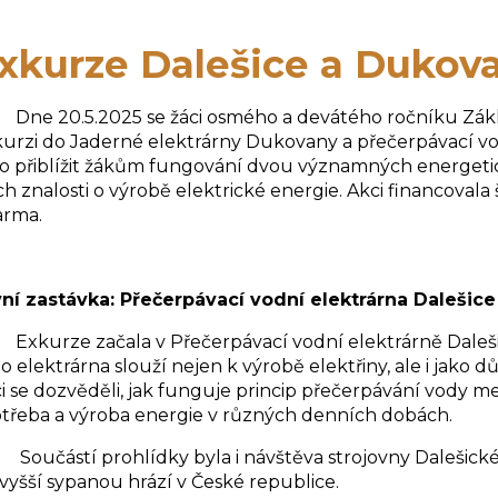
xkurze Dalešice a Dukov
 20.5.2025 se žáci osmého a devátého ročníku Základ
urzi do Jaderné elektrárny Dukovany a přečerpávací vod
o přiblížit žákům fungování dvou významných energetick
ich znalosti o výrobě elektrické energie. Akci financovala 
arma.
vní zastávka: Přečerpávací vodní elektrárna Dalešice
kurze začala v Přečerpávací vodní elektrárně Dalešic
o elektrárna slouží nejen k výrobě elektřiny, ale i jako důl
i se dozvěděli, jak funguje princip přečerpávání vody mez
třeba a výroba energie v různých denních dobách.
částí prohlídky byla i návštěva strojovny Dalešické p
vyšší sypanou hrází v České republice.