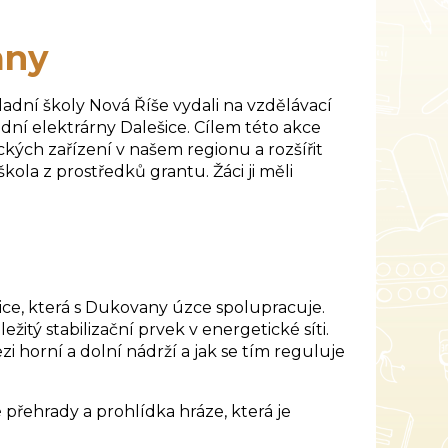
any
ní školy Nová Říše vydali na vzdělávací
ní elektrárny Dalešice. Cílem této akce
ých zařízení v našem regionu a rozšířit
škola z prostředků grantu. Žáci ji měli
e, která s Dukovany úzce spolupracuje.
ežitý stabilizační prvek v energetické síti.
i horní a dolní nádrží a jak se tím reguluje
řehrady a prohlídka hráze, která je