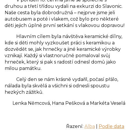
druhou a třetí třídou vydali na exkurzi do Slavonic.
Naše cesta byla dobrodružná – nejprve jsme jeli
autobusem a poté i vlakem, což bylo pro některé
děti jejich úplně první setkání s vlakovou dopravou!
Hlavním cílem byla návštěva keramické dílny,
kde si děti mohly vyzkoušet práci s keramikou a
dozvědět se, jak hrnečky a jiné keramické výrobky
vznikají. Každý si vlastnoručně pomaloval svůj
hrneček, který si pak s radostí odnesl domů jako
milou památku.
Celý den se nám krásně vydařil, počasí přálo,
nálada byla skvělá a všichni si odnesli spoustu
hezkých zážitků.
Lenka Němcová, Hana Pešková a Markéta Veselá
Řazení:
Alba
|
Podle data