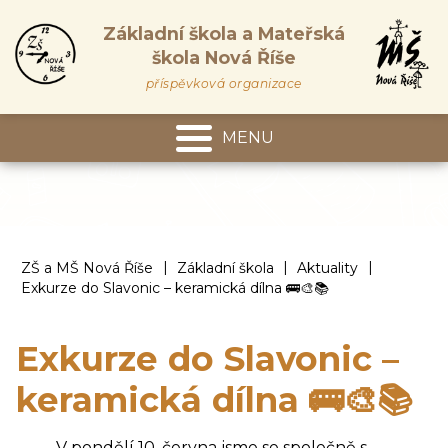
Základní škola a Mateřská
škola Nová Říše
příspěvková organizace
MENU
Mateřská škola
|
|
|
ZŠ a MŠ Nová Říše
Základní škola
Aktuality
Exkurze do Slavonic – keramická dílna 🚌🎨📚
Exkurze do Slavonic –
keramická dílna 🚌🎨📚
V pondělí 10. června jsme se společně s