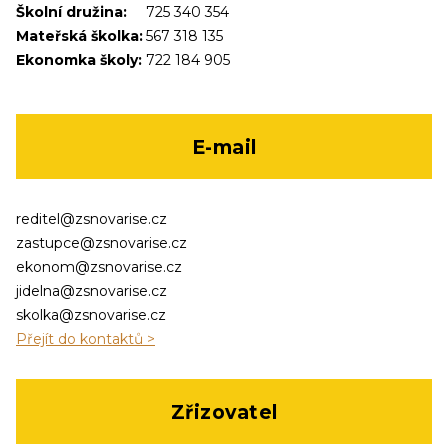
Školní družina:
725 340 354
Mateřská školka:
567 318 135
Ekonomka školy:
722 184 905
E-mail
reditel@zsnovarise.cz
zastupce@zsnovarise.cz
ekonom@zsnovarise.cz
jidelna@zsnovarise.cz
skolka@zsnovarise.cz
Přejít do kontaktů >
Zřizovatel