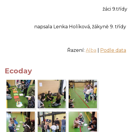
žáci 9.třídy
napsala Lenka Holíková, žákyně 9. třídy
Řazení:
Alba
|
Podle data
Ecoday