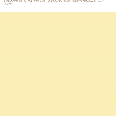
Webové stránky vytvořila společnost
just4web.cz s.r.o.
RS v7.0)