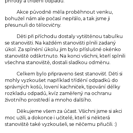
přírody a třídění odpadů.
Akce původně měla proběhnout venku,
bohužel nám ale počasí nepřálo, a tak jsme ji
přesunuli do tělocvičny.
Děti při příchodu dostaly vytištěnou tabulku
se stanovišti. Na každém stanovišti plnili zadaný
úkol. Za splnění úkolu jim bylo příslušné okénko
stanoviště odškrtnuto. Na konci všichni, kteří splnili
všechna stanoviště, dostali sladkou odměnu.
Celkem bylo připraveno šest stanovišť. Děti si
mohly vyzkoušet například třídění odpadků do
správných košů, lovení kachniček, tipování délky
rozkladu odpadů, kvíz zaměřený na ochranu
životního prostředí a mnoho dalšího.
Děkujeme všem za účast. Všichni jsme si akci
moc užili, a dokonce i učitelé, kteří si některá
stanoviště také vyzkoušeli, se něčemu přiučili. :)