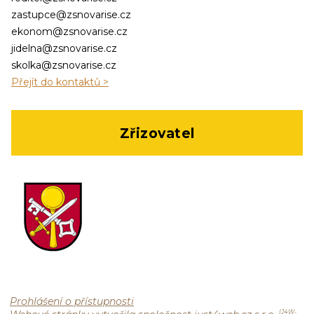
zastupce@zsnovarise.cz
ekonom@zsnovarise.cz
jidelna@zsnovarise.cz
skolka@zsnovarise.cz
Přejít do kontaktů >
Zřizovatel
Prohlášení o přístupnosti
(J4W-