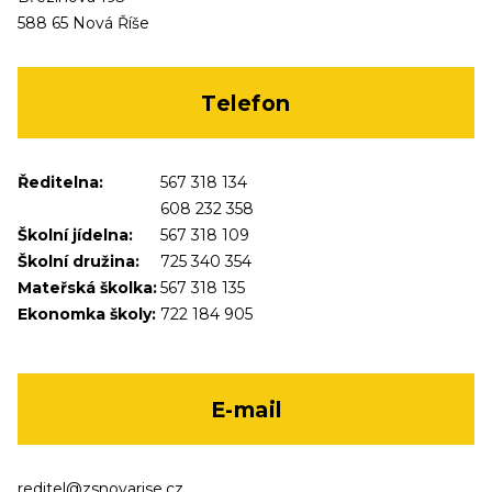
588 65 Nová Říše
Telefon
Ředitelna:
567 318 134
608 232 358
Školní jídelna:
567 318 109
Školní družina:
725 340 354
Mateřská školka:
567 318 135
Ekonomka školy:
722 184 905
E-mail
reditel@zsnovarise.cz