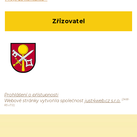
Zřizovatel
Prohlášení o přístupnosti
Webové stránky vytvořila společnost
just4web.cz s.r.o.
(J4W-
RS v7.0)