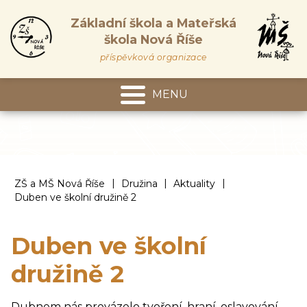
Základní škola a Mateřská
škola Nová Říše
příspěvková organizace
MENU
Mateřská škola
|
|
|
ZŠ a MŠ Nová Říše
Družina
Aktuality
Duben ve školní družině 2
Duben ve školní
družině 2
Dubnem nás provázelo tvoření, hraní, oslavování