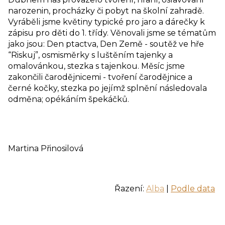
narozenin, procházky či pobyt na školní zahradě.
Vyráběli jsme květiny typické pro jaro a dárečky k
zápisu pro děti do 1. třídy. Věnovali jsme se tématům
jako jsou: Den ptactva, Den Země - soutěž ve hře
“Riskuj”, osmisměrky s luštěním tajenky a
omalovánkou, stezka s tajenkou. Měsíc jsme
zakončili čarodějnicemi - tvoření čarodějnice a
černé kočky, stezka po jejímž splnění následovala
odměna; opékáním špekáčků.
Martina Přinosilová
Řazení:
Alba
|
Podle data