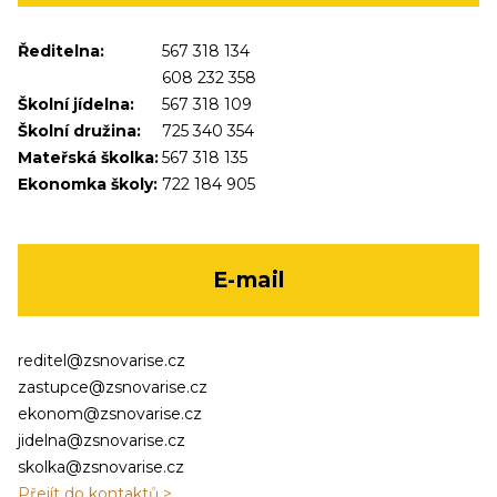
Ředitelna:
567 318 134
608 232 358
Školní jídelna:
567 318 109
Školní družina:
725 340 354
Mateřská školka:
567 318 135
Ekonomka školy:
722 184 905
E-mail
reditel@zsnovarise.cz
zastupce@zsnovarise.cz
ekonom@zsnovarise.cz
jidelna@zsnovarise.cz
skolka@zsnovarise.cz
Přejít do kontaktů >