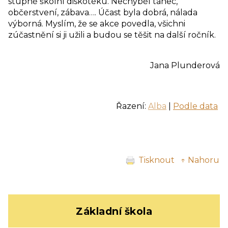
stupně školní diskotéku. Nechyběl tanec,
občerstvení, zábava…. Účast byla dobrá, nálada
výborná. Myslím, že se akce povedla, všichni
zúčastnění si ji užili a budou se těšit na další ročník.
Jana Plunderová
Řazení:
Alba
|
Podle data
Tisknout
↑ Nahoru
Základní škola