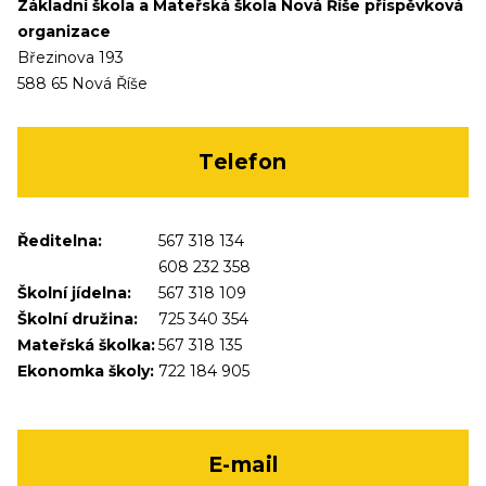
Základní škola a Mateřská škola Nová Říše příspěvková
organizace
Březinova 193
588 65 Nová Říše
Telefon
Ředitelna:
567 318 134
608 232 358
Školní jídelna:
567 318 109
Školní družina:
725 340 354
Mateřská školka:
567 318 135
Ekonomka školy:
722 184 905
E-mail