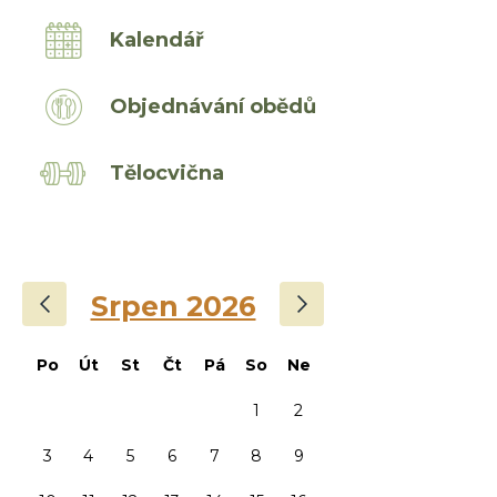
Kalendář
Objednávání obědů
Tělocvična
‹
›
Srpen 2026
Po
Út
St
Čt
Pá
So
Ne
1
2
3
4
5
6
7
8
9