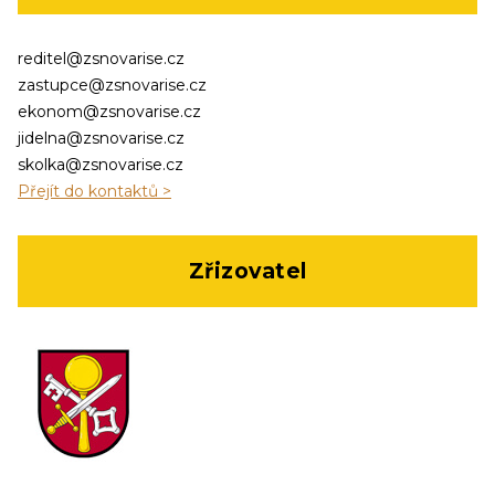
reditel@zsnovarise.cz
zastupce@zsnovarise.cz
ekonom@zsnovarise.cz
jidelna@zsnovarise.cz
skolka@zsnovarise.cz
Přejít do kontaktů >
Zřizovatel