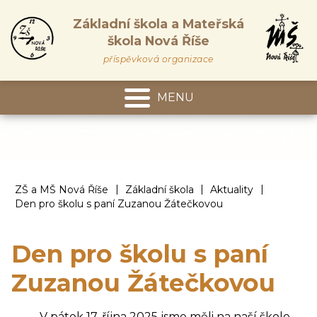
Základní škola a Mateřská
škola Nová Říše
příspěvková organizace
MENU
Mateřská škola
|
|
|
ZŠ a MŠ Nová Říše
Základní škola
Aktuality
Den pro školu s paní Zuzanou Žátečkovou
Den pro školu s paní
Zuzanou Žátečkovou
V pátek 17. října 2025 jsme měli na naší škole