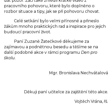
dát pozor. Žáci také zhlédli krátké video z
pracovního pohovoru, které bylo doplněno o
rozbor situace a tipy, jak se při pohovoru chovat.
Celé setkání bylo velmi přínosné a přineslo
žákům mnoho praktických rad a inspirace pro jejich
budoucí pracovní život.
Paní Zuzaně Žatečkové děkujeme za
zajímavou a podnětnou besedu a těšíme se na
další podobné akce v rámci programu
Den pro
školu
.
Mgr. Bronislava Nechvátalová
Děkuji paní učitelce za zajištění této akce.
Vojtěch Vrána, řš.