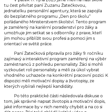
tu čest přivítat paní Zuzanu Žatečkovou,
jednatelku personální agentury, která se zapojila
do bezplatného programu „Den pro školu“
pořádaného Ministerstvem školství. Tento program
je zaměřený na kariérní poradenství pro žáky a
umožňuje jim setkat se s odborníky z praxe, kteří
jim mohou přiblížit svou profesi a pomoci jim s
orientací ve světě práce.
Paní Žatečková připravila pro žáky 9. ročníku
zajímavý a interaktivní program zaměřený na výběr
zaměstnanců z pohledu personalisty. Žáci si mohli
vyzkoušet roli personalisty a měli za úkol vybrat
vhodného uchazeče na konkrétní pracovní pozici. K
dispozici měli motivační dopisy a životopisy, ze
kterých vybírali nejlepší kandidáty.
Po této praktické části následovala diskuse o
tom, jak správně napsat životopis a motivační dopis,
jaké informace by v nich neměly chybět a na co si