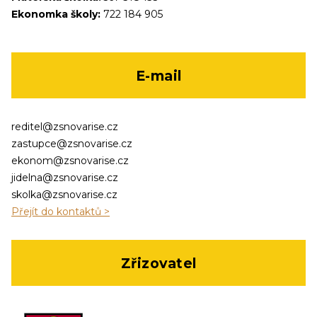
Ekonomka školy:
722 184 905
E-mail
reditel@zsnovarise.cz
zastupce@zsnovarise.cz
ekonom@zsnovarise.cz
jidelna@zsnovarise.cz
skolka@zsnovarise.cz
Přejít do kontaktů >
Zřizovatel