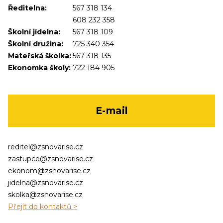
Ředitelna:
567 318 134
608 232 358
Školní jídelna:
567 318 109
Školní družina:
725 340 354
Mateřská školka:
567 318 135
Ekonomka školy:
722 184 905
E-mail
reditel@zsnovarise.cz
zastupce@zsnovarise.cz
ekonom@zsnovarise.cz
jidelna@zsnovarise.cz
skolka@zsnovarise.cz
Přejít do kontaktů >