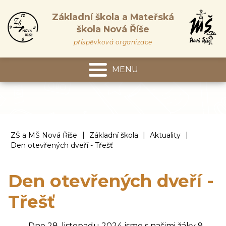
Základní škola a Mateřská
škola Nová Říše
příspěvková organizace
MENU
Mateřská škola
|
|
|
ZŠ a MŠ Nová Říše
Základní škola
Aktuality
Den otevřených dveří - Třešť
Den otevřených dveří -
Třešť
Dne 28. listopadu 2024 jsme s našimi žáky 9.