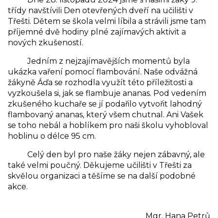
třídy navštívili Den otevřených dveří na učilišti v
Třešti. Dětem se škola velmi líbila a strávili jsme tam
příjemné dvě hodiny plné zajímavých aktivit a
nových zkušeností.
Jedním z nejzajímavějších momentů byla
ukázka vaření pomocí flambování. Naše odvážná
žákyně Áďa se rozhodla využít této příležitosti a
vyzkoušela si, jak se flambuje ananas. Pod vedením
zkušeného kuchaře se jí podařilo vytvořit lahodný
flambovaný ananas, který všem chutnal. Ani Vašek
se toho nebál a hoblíkem pro naši školu vyhobloval
hoblinu o délce 95 cm.
Celý den byl pro naše žáky nejen zábavný, ale
také velmi poučný. Děkujeme učilišti v Třešti za
skvělou organizaci a těšíme se na další podobné
akce.
Mgr. Hana Petrů