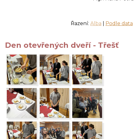
Řazení:
Alba
|
Podle data
Den otevřených dveří - Třešť